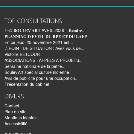
TOP CONSULTATIONS
✨🎨 𝐁𝐎𝐔𝐋𝐄𝐕’𝐀𝐑𝐓 AVRIL 2026 – 𝐑𝐞𝐧𝐝𝐫𝐞...
𝐏𝐋𝐀𝐍𝐍𝐈𝐍𝐆 𝐃’𝐄𝐕𝐄𝐈𝐋 𝐃𝐔 𝐑𝐏𝐄 𝐄𝐓 𝐃𝐔 𝐋𝐀𝐄𝐏
En ce jeudi 25 novembre 2021 est...
💧POINT DE SITUATION : Avez vous de...
Victoire BETCOUR
ASSOCIATIONS : APPELS À PROJETS...
Semaine nationale de la petite...
Boulev’Art spécial culture indienne
Avis de publicité pour une occupation...
Présentation du cabinet
DIVERS
Contact
Plan du site
Mentions légales
Accessibilité