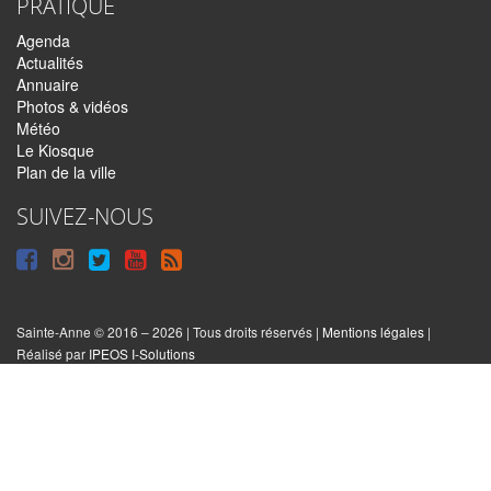
PRATIQUE
Agenda
Actualités
Annuaire
Photos & vidéos
Météo
Le Kiosque
Plan de la ville
SUIVEZ-NOUS
Suivre
Suivre
Suivre
Syndiquer
sur
sur
sur
tout
Facebook
Instagram
Twitter
le
Sainte-Anne © 2016 – 2026 | Tous droits réservés |
Mentions légales
|
|
Réalisé par
IPEOS I-Solutions
site
Réinitialiser
les
cookies