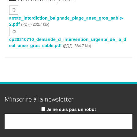
arrete_interdiction_baignade_plage_anse_gros_sable-
2.pdf
(
PDF
-
232.7 kio
)
cp20210710_demande_d_intervention_urgente_de_la_d
eal_anse_gros_sable.pdf
(
PDF
-
884.7 kio
)
M'inscrire à la newsletter
Je ne suis pas un robot
Email