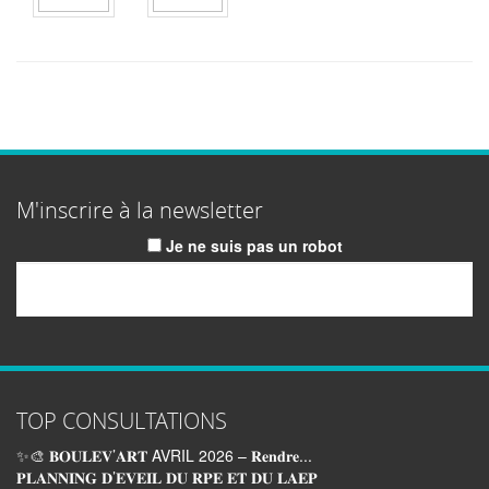
M'inscrire à la newsletter
Je ne suis pas un robot
Email
TOP CONSULTATIONS
✨🎨 𝐁𝐎𝐔𝐋𝐄𝐕’𝐀𝐑𝐓 AVRIL 2026 – 𝐑𝐞𝐧𝐝𝐫𝐞...
𝐏𝐋𝐀𝐍𝐍𝐈𝐍𝐆 𝐃’𝐄𝐕𝐄𝐈𝐋 𝐃𝐔 𝐑𝐏𝐄 𝐄𝐓 𝐃𝐔 𝐋𝐀𝐄𝐏