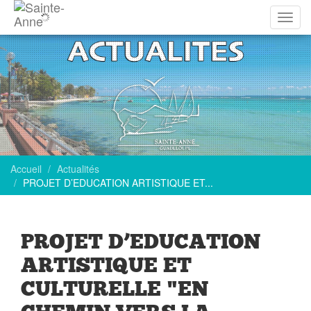
Affich
la
navig
Accueil
Actualités
PROJET D’EDUCATION ARTISTIQUE ET...
PROJET D’EDUCATION
ARTISTIQUE ET
CULTURELLE "EN