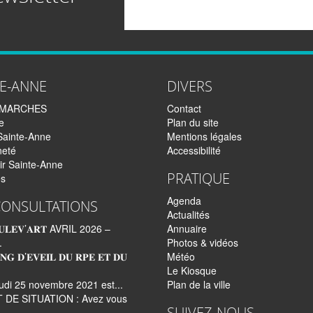
Email
TE-ANNE
DIVERS
EMARCHES
Contact
e
Plan du site
Sainte-Anne
Mentions légales
neté
Accessibilité
ir Sainte-Anne
PRATIQUE
és
Agenda
CONSULTATIONS
Actualités
𝐋𝐄𝐕’𝐀𝐑𝐓 AVRIL 2026 –
Annuaire
.
Photos & vidéos
𝐍𝐆 𝐃’𝐄𝐕𝐄𝐈𝐋 𝐃𝐔 𝐑𝐏𝐄 𝐄𝐓 𝐃𝐔
Météo
Le Kiosque
udi 25 novembre 2021 est...
Plan de la ville
 DE SITUATION : Avez vous
SUIVEZ-NOUS