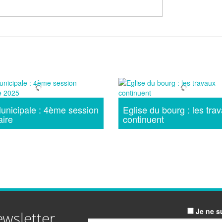
unicipale : 4ème session
Eglise du bourg : les tra
aire
continuent
Je ne s
ewsletter