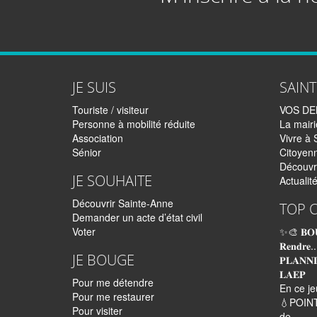
JE SUIS
SAIN
Touriste / visiteur
VOS D
Personne à mobilité réduite
La mairi
Association
Vivre à 
Sénior
Citoyen
Découvr
JE SOUHAITE
Actualit
Découvrir Sainte-Anne
TOP 
Demander un acte d’état civil
Voter
✨🎨 𝐁𝐎
𝐑𝐞𝐧𝐝𝐫𝐞..
JE BOUGE
𝐏𝐋𝐀𝐍𝐍
𝐋𝐀𝐄𝐏
Pour me détendre
En ce je
Pour me restaurer
💧POINT
Pour visiter
de...