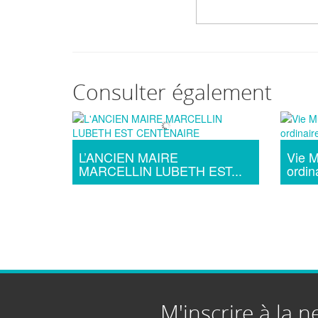
Consulter également
L’ANCIEN MAIRE
Vie M
MARCELLIN LUBETH EST...
ordin
M'inscrire à la n