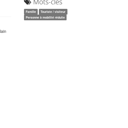
Mots-clés
si
Famille
Touriste / visiteur
Personne à mobilité réduite
lain