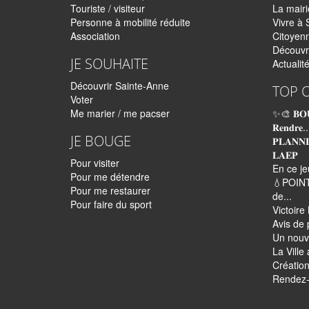
Touriste / visiteur
La mairi
Personne à mobilité réduite
Vivre à 
Association
Citoyen
Découvr
JE SOUHAITE
Actualit
Découvrir Sainte-Anne
TOP 
Voter
Me marier / me pacser
✨🎨 𝐁𝐎
𝐑𝐞𝐧𝐝𝐫𝐞..
JE BOUGE
𝐏𝐋𝐀𝐍𝐍
𝐋𝐀𝐄𝐏
Pour visiter
En ce je
Pour me détendre
💧POINT
Pour me restaurer
de...
Pour faire du sport
Victoir
Avis de 
Un nouv
La Ville
Création
Rendez-