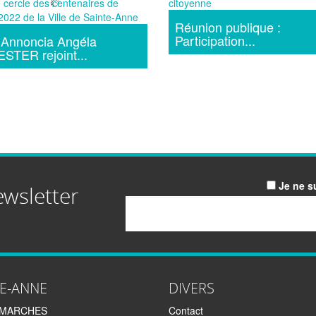
Réunion publique :
Participation...
Annoncia Angéla
TER rejoint...
Je ne s
ewsletter
Email
TE-ANNE
DIVERS
EMARCHES
Contact