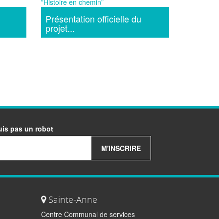
Présentation officielle du
projet...
uis pas un robot
M'INSCRIRE
Sainte-Anne
Centre Communal de services