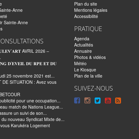
e
Plan du site
Sainte-Anne
Mentions légales
neté
Accessibilité
ir Sainte-Anne
PRATIQUE
és
Agenda
CONSULTATIONS
Actualités
𝐋𝐄𝐕’𝐀𝐑𝐓 AVRIL 2026 –
Annuaire
.
Photos & vidéos
𝐍𝐆 𝐃’𝐄𝐕𝐄𝐈𝐋 𝐃𝐔 𝐑𝐏𝐄 𝐄𝐓 𝐃𝐔
Météo
Le Kiosque
udi 25 novembre 2021 est...
Plan de la ville
 DE SITUATION : Avez vous
SUIVEZ-NOUS
e BETCOUR
Suivre
Suivre
Suivre
Syndi
publicité pour une occupation...
eau match de Nations League...
sur
sur
sur
tout
 assure un suivi de son...
Facebook
Instagram
Twitter
le
 du nouveau Syndicat Mixte de...
vous Karukéra Logement
site