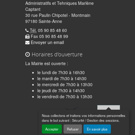
Administratifs et Tehniques Marlène
Captant
30 rue Paulin Chipotel - Montmain
97180 Sainte-Anne
Tél.
05 90 85 48 60
Fax 05 90 85 48 99
Envoyer un email
Horaires d'ouverture
La Mairie est ouverte :
le lundi de 7h30 à 16h30
le mardi de 7h30 à 14h30
le mercredi de 7h30 à 13h30
le jeudi de 7h30 à 14h30
quer
le vendredi de 7h30 à 13h30
Nous collectons et traitons vos informations personnelles
Haut de
dans le but suivant :
Sécurité / Gestion des sessions
.
page
Accepter
Refuser
En savoir plus