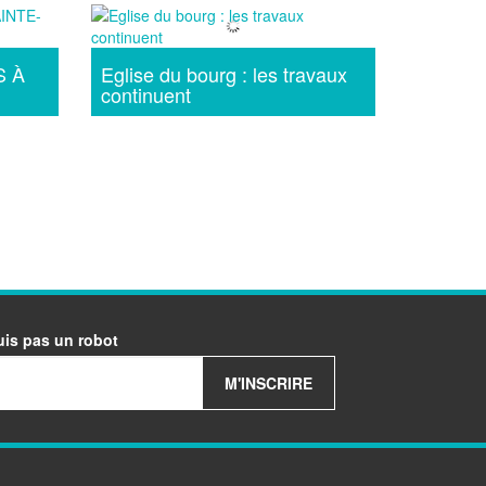
S À
Eglise du bourg : les travaux
continuent
uis pas un robot
M'INSCRIRE