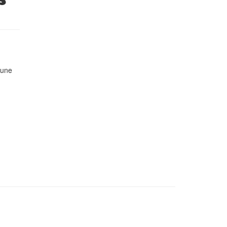
si
 une