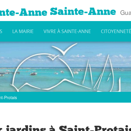
Sainte-Anne
Gua
S
LA MAIRIE
VIVRE À SAINTE-ANNE
CITOYENNET
t-Protais
jardins à Saint-Protai