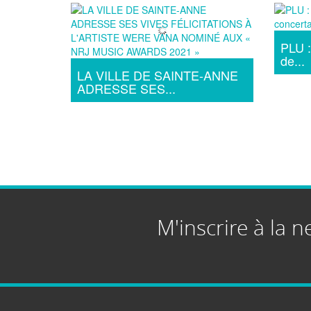
PLU :
de...
LA VILLE DE SAINTE-ANNE
ADRESSE SES...
M'inscrire à la n