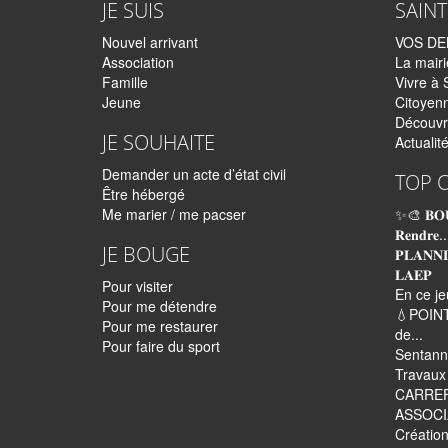
JE SUIS
SAIN
Nouvel arrivant
VOS D
Association
La mairi
Famille
Vivre à 
Jeune
Citoyen
Découvr
JE SOUHAITE
Actualit
Demander un acte d’état civil
TOP 
Être hébergé
Me marier / me pacser
✨🎨 𝐁𝐎
𝐑𝐞𝐧𝐝𝐫𝐞..
JE BOUGE
𝐏𝐋𝐀𝐍𝐍
𝐋𝐀𝐄𝐏
Pour visiter
En ce je
Pour me détendre
💧POINT
Pour me restaurer
de...
Pour faire du sport
Sentann
Travaux 
CARRE
ASSOCI
Création