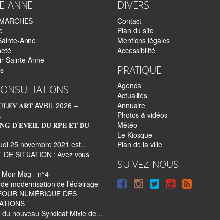
TE-ANNE
DIVERS
EMARCHES
Contact
e
Plan du site
Sainte-Anne
Mentions légales
neté
Accessibilité
ir Sainte-Anne
PRATIQUE
és
Agenda
CONSULTATIONS
Actualités
𝐋𝐄𝐕’𝐀𝐑𝐓 AVRIL 2026 –
Annuaire
.
Photos & vidéos
𝐍𝐆 𝐃’𝐄𝐕𝐄𝐈𝐋 𝐃𝐔 𝐑𝐏𝐄 𝐄𝐓 𝐃𝐔
Météo
Le Kiosque
udi 25 novembre 2021 est...
Plan de la ville
 DE SITUATION : Avez vous
SUIVEZ-NOUS
 Mon Mag - n°4
Suivre
Suivre
Suivre
Syndi
de modernisation de l’éclairage
FOUR NUMÉRIQUE DES
sur
sur
sur
tout
ATIONS
Facebook
Instagram
Twitter
le
 du nouveau Syndicat Mixte de...