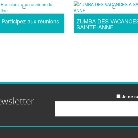
 Participez aux réunions
ZUMBA DES VACANCE
SAINTE-ANNE
Je ne s
ewsletter
Email