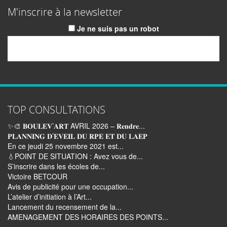
M'inscrire à la newsletter
Je ne suis pas un robot
Email
TOP CONSULTATIONS
✨🎨 𝐁𝐎𝐔𝐋𝐄𝐕’𝐀𝐑𝐓 AVRIL 2026 – 𝐑𝐞𝐧𝐝𝐫𝐞...
𝐏𝐋𝐀𝐍𝐍𝐈𝐍𝐆 𝐃’𝐄𝐕𝐄𝐈𝐋 𝐃𝐔 𝐑𝐏𝐄 𝐄𝐓 𝐃𝐔 𝐋𝐀𝐄𝐏
En ce jeudi 25 novembre 2021 est...
💧POINT DE SITUATION : Avez vous de...
S’inscrire dans les écoles de...
Victoire BETCOUR
Avis de publicité pour une occupation...
L’atelier d’initiation à l’Art...
Lancement du recensement de la...
AMENAGEMENT DES HORAIRES DES POINTS...