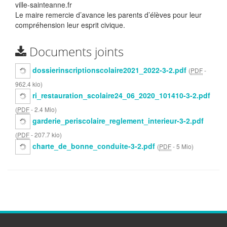
ville-sainteanne.fr
Le maire remercie d’avance les parents d’élèves pour leur
compréhension leur esprit civique.
Documents joints
dossierinscriptionscolaire2021_2022-3-2.pdf
(
PDF
-
962.4 kio
)
ri_restauration_scolaire24_06_2020_101410-3-2.pdf
(
PDF
-
2.4 Mio
)
garderie_periscolaire_reglement_interieur-3-2.pdf
(
PDF
-
207.7 kio
)
charte_de_bonne_conduite-3-2.pdf
(
PDF
-
5 Mio
)