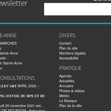
ewsletter
Email
TE-ANNE
DIVERS
EMARCHES
Contact
e
Plan du site
Sainte-Anne
Mentions légales
neté
Accessibilité
ir Sainte-Anne
PRATIQUE
és
Agenda
CONSULTATIONS
Actualités
𝐋𝐄𝐕’𝐀𝐑𝐓 AVRIL 2026 –
Annuaire
.
Photos & vidéos
𝐍𝐆 𝐃’𝐄𝐕𝐄𝐈𝐋 𝐃𝐔 𝐑𝐏𝐄 𝐄𝐓 𝐃𝐔
Météo
Le Kiosque
udi 25 novembre 2021 est...
Plan de la ville
 DE SITUATION : Avez vous