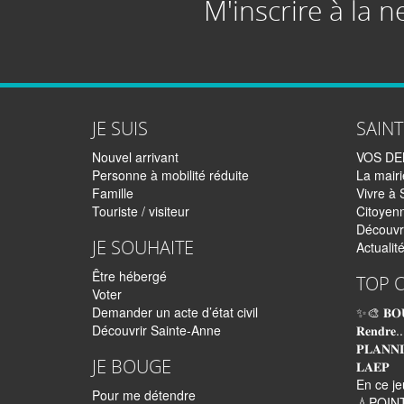
M'inscrire à la n
JE SUIS
SAIN
Nouvel arrivant
VOS D
Personne à mobilité réduite
La mairi
Famille
Vivre à 
Touriste / visiteur
Citoyen
Découvr
JE SOUHAITE
Actualit
Être hébergé
TOP 
Voter
Demander un acte d’état civil
✨🎨 𝐁𝐎
Découvrir Sainte-Anne
𝐑𝐞𝐧𝐝𝐫𝐞..
𝐏𝐋𝐀𝐍𝐍
JE BOUGE
𝐋𝐀𝐄𝐏
En ce je
Pour me détendre
💧POINT