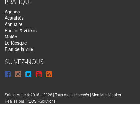
PRATIQUE
Agenda
Actualités
Annuaire
Photos & vidéos
Météo
Le Kiosque
Plan de la ville
SUIVEZ-NOUS
Suivre
Suivre
Suivre
Syndiquer
sur
sur
sur
tout
Facebook
Instagram
Twitter
le
Sainte-Anne © 2016 – 2026 | Tous droits réservés |
Mentions légales
|
|
Réalisé par
IPEOS I-Solutions
site
Réinitialiser
les
cookies