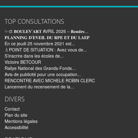
TOP CONSULTATIONS
✨🎨 𝐁𝐎𝐔𝐋𝐄𝐕’𝐀𝐑𝐓 AVRIL 2026 – 𝐑𝐞𝐧𝐝𝐫𝐞...
𝐏𝐋𝐀𝐍𝐍𝐈𝐍𝐆 𝐃’𝐄𝐕𝐄𝐈𝐋 𝐃𝐔 𝐑𝐏𝐄 𝐄𝐓 𝐃𝐔 𝐋𝐀𝐄𝐏
En ce jeudi 25 novembre 2021 est...
💧POINT DE SITUATION : Avez vous de...
S’inscrire dans les écoles de...
Victoire BETCOUR
Rallye National des Grands-Fonds...
Avis de publicité pour une occupation...
RENCONTRE AVEC MICHELE ROBIN CLERC
Lancement du recensement de la...
DIVERS
Contact
Plan du site
Mentions légales
Accessibilité