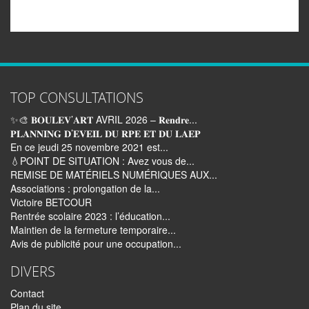
Email
TOP CONSULTATIONS
✨🎨 𝐁𝐎𝐔𝐋𝐄𝐕’𝐀𝐑𝐓 AVRIL 2026 – 𝐑𝐞𝐧𝐝𝐫𝐞...
𝐏𝐋𝐀𝐍𝐍𝐈𝐍𝐆 𝐃’𝐄𝐕𝐄𝐈𝐋 𝐃𝐔 𝐑𝐏𝐄 𝐄𝐓 𝐃𝐔 𝐋𝐀𝐄𝐏
En ce jeudi 25 novembre 2021 est...
💧POINT DE SITUATION : Avez vous de...
REMISE DE MATÉRIELS NUMÉRIQUES AUX...
Associations : prolongation de la...
Victoire BETCOUR
Rentrée scolaire 2023 : l’éducation...
Maintien de la fermeture temporaire...
Avis de publicité pour une occupation...
DIVERS
Contact
Plan du site