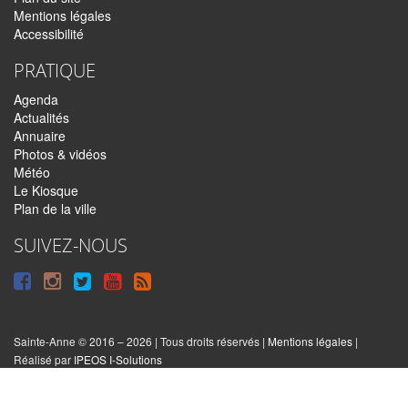
Mentions légales
Accessibilité
PRATIQUE
Agenda
Actualités
Annuaire
Photos & vidéos
Météo
Le Kiosque
Plan de la ville
SUIVEZ-NOUS
Suivre
Suivre
Suivre
Syndiquer
sur
sur
sur
tout
Facebook
Instagram
Twitter
le
Sainte-Anne © 2016 – 2026 | Tous droits réservés |
Mentions légales
|
|
Réalisé par
IPEOS I-Solutions
site
Réinitialiser
les
cookies