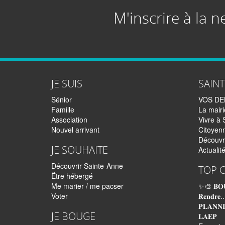
M'inscrire à la n
JE SUIS
SAIN
Sénior
VOS D
Famille
La mairi
Association
Vivre à 
Nouvel arrivant
Citoyen
Découvr
JE SOUHAITE
Actualit
Découvrir Sainte-Anne
TOP 
Être hébergé
Me marier / me pacser
✨🎨 𝐁𝐎
Voter
𝐑𝐞𝐧𝐝𝐫𝐞..
𝐏𝐋𝐀𝐍𝐍
JE BOUGE
𝐋𝐀𝐄𝐏