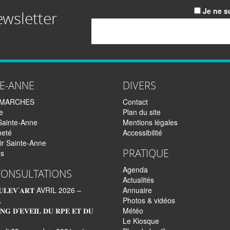
Je ne s
ewsletter
Email
TE-ANNE
DIVERS
EMARCHES
Contact
e
Plan du site
Sainte-Anne
Mentions légales
neté
Accessibilité
ir Sainte-Anne
PRATIQUE
és
Agenda
CONSULTATIONS
Actualités
𝐋𝐄𝐕’𝐀𝐑𝐓 AVRIL 2026 –
Annuaire
.
Photos & vidéos
𝐍𝐆 𝐃’𝐄𝐕𝐄𝐈𝐋 𝐃𝐔 𝐑𝐏𝐄 𝐄𝐓 𝐃𝐔
Météo
Le Kiosque