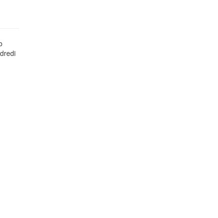
si
b
dredi