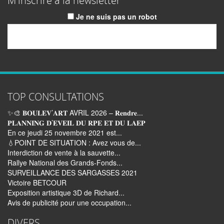
M'inscrire à la newsletter
Je ne suis pas un robot
Email
TOP CONSULTATIONS
✨🎨 𝐁𝐎𝐔𝐋𝐄𝐕’𝐀𝐑𝐓 AVRIL 2026 – 𝐑𝐞𝐧𝐝𝐫𝐞...
𝐏𝐋𝐀𝐍𝐍𝐈𝐍𝐆 𝐃’𝐄𝐕𝐄𝐈𝐋 𝐃𝐔 𝐑𝐏𝐄 𝐄𝐓 𝐃𝐔 𝐋𝐀𝐄𝐏
En ce jeudi 25 novembre 2021 est...
💧POINT DE SITUATION : Avez vous de...
Interdiction de vente à la sauvette...
Rallye National des Grands-Fonds...
SURVEILLANCE DES SARGASSES 2021
Victoire BETCOUR
Exposition artistique 3D de Richard...
Avis de publicité pour une occupation...
DIVERS