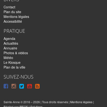
Contact
Plan du site
Mentions légales
Accessibilité
PRATIQUE
Agenda
Actualités
Annuaire
Photos & vidéos
Météo
Le Kiosque
Plan de la ville
SUIVEZ-NOUS
Suivre
Suivre
Suivre
Syndiquer
sur
sur
sur
tout
Facebook
Instagram
Twitter
le
Sainte-Anne © 2016 – 2026 | Tous droits réservés |
Mentions légales
|
|
Réalisé par
IPEOS I-Solutions