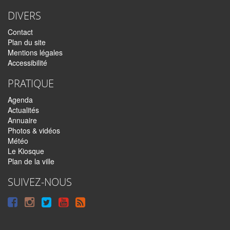
DIVERS
Contact
Plan du site
Mentions légales
Accessibilité
PRATIQUE
Agenda
Actualités
Annuaire
Photos & vidéos
Météo
Le Kiosque
Plan de la ville
SUIVEZ-NOUS
Suivre
Suivre
Suivre
Syndiquer
sur
sur
sur
tout