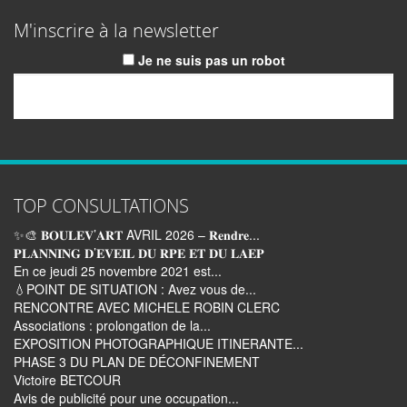
M'inscrire à la newsletter
Je ne suis pas un robot
Email
TOP CONSULTATIONS
✨🎨 𝐁𝐎𝐔𝐋𝐄𝐕’𝐀𝐑𝐓 AVRIL 2026 – 𝐑𝐞𝐧𝐝𝐫𝐞...
𝐏𝐋𝐀𝐍𝐍𝐈𝐍𝐆 𝐃’𝐄𝐕𝐄𝐈𝐋 𝐃𝐔 𝐑𝐏𝐄 𝐄𝐓 𝐃𝐔 𝐋𝐀𝐄𝐏
En ce jeudi 25 novembre 2021 est...
💧POINT DE SITUATION : Avez vous de...
RENCONTRE AVEC MICHELE ROBIN CLERC
Associations : prolongation de la...
EXPOSITION PHOTOGRAPHIQUE ITINERANTE...
PHASE 3 DU PLAN DE DÉCONFINEMENT
Victoire BETCOUR
Avis de publicité pour une occupation...