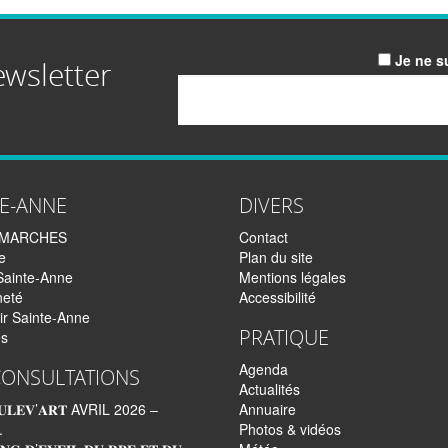
Je ne s
ewsletter
Email
TE-ANNE
DIVERS
EMARCHES
Contact
e
Plan du site
Sainte-Anne
Mentions légales
neté
Accessibilité
ir Sainte-Anne
PRATIQUE
és
Agenda
CONSULTATIONS
Actualités
𝐋𝐄𝐕’𝐀𝐑𝐓 AVRIL 2026 –
Annuaire
.
Photos & vidéos