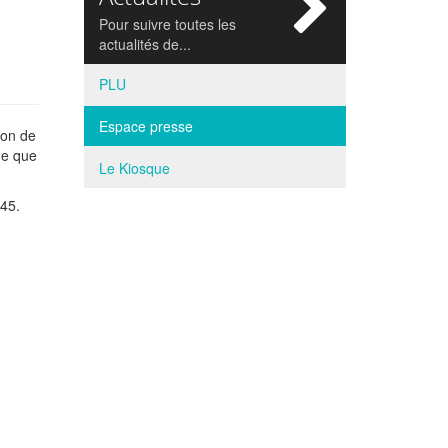
si
Pour suivre toutes les
actualités de...
PLU
Espace presse
ion de
ne que
Le Kiosque
H45.