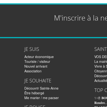
M'inscrire à la n
JE SUIS
SAIN
Acteur économique
VOS D
Touriste / visiteur
La mairi
Nouvel arrivant
Vivre à 
Association
Citoyen
Découvr
JE SOUHAITE
Actualit
Découvrir Sainte-Anne
TOP 
Être hébergé
Me marier / me pacser
✨🎨 𝐁𝐎
𝐑𝐞𝐧𝐝𝐫𝐞..