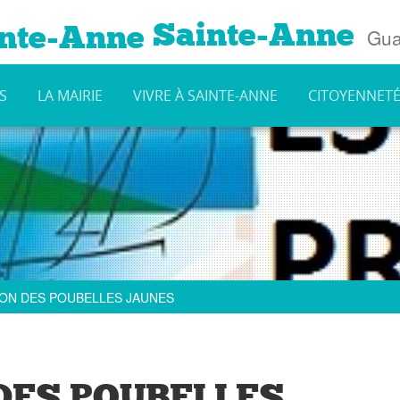
Sainte-Anne
Gua
S
LA MAIRIE
VIVRE À SAINTE-ANNE
CITOYENNET
ION DES POUBELLES JAUNES
DES POUBELLES