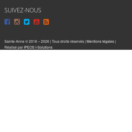
SUIVEZ-NOUS
Suivre
Suivre
Suivre
Syndiquer
sur
sur
sur
tout
Facebook
Instagram
Twitter
le
Sainte-Anne © 2016 – 2026 | Tous droits réservés |
Mentions légales
|
|
Réalisé par
IPEOS I-Solutions
site
Réinitialiser
les
cookies