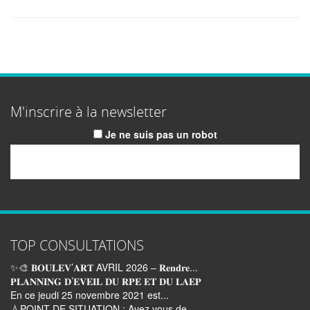
M'inscrire à la newsletter
Je ne suis pas un robot
Email
TOP CONSULTATIONS
✨🎨 𝐁𝐎𝐔𝐋𝐄𝐕’𝐀𝐑𝐓 AVRIL 2026 – 𝐑𝐞𝐧𝐝𝐫𝐞...
𝐏𝐋𝐀𝐍𝐍𝐈𝐍𝐆 𝐃’𝐄𝐕𝐄𝐈𝐋 𝐃𝐔 𝐑𝐏𝐄 𝐄𝐓 𝐃𝐔 𝐋𝐀𝐄𝐏
En ce jeudi 25 novembre 2021 est...
💧POINT DE SITUATION : Avez vous de...