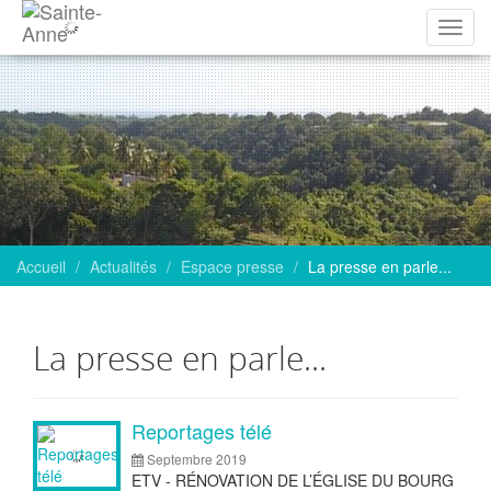
Affich
la
navig
Accueil
Actualités
Espace presse
La presse en parle...
La presse en parle...
Articles
Reportages télé
Septembre 2019
ETV - RÉNOVATION DE L’ÉGLISE DU BOURG