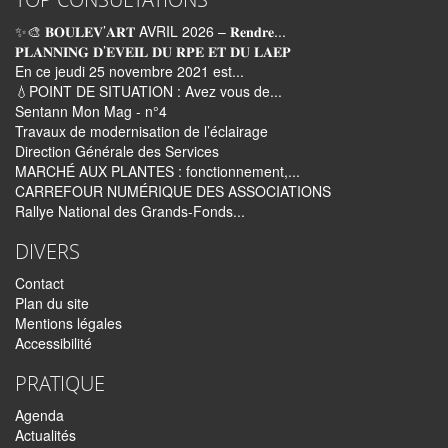
✨🎨 𝐁𝐎𝐔𝐋𝐄𝐕’𝐀𝐑𝐓 AVRIL 2026 – 𝐑𝐞𝐧𝐝𝐫𝐞...
𝐏𝐋𝐀𝐍𝐍𝐈𝐍𝐆 𝐃’𝐄𝐕𝐄𝐈𝐋 𝐃𝐔 𝐑𝐏𝐄 𝐄𝐓 𝐃𝐔 𝐋𝐀𝐄𝐏
En ce jeudi 25 novembre 2021 est...
💧POINT DE SITUATION : Avez vous de...
Sentann Mon Mag - n°4
Travaux de modernisation de l’éclairage
Direction Générale des Services
MARCHÉ AUX PLANTES : fonctionnement,...
CARREFOUR NUMÉRIQUE DES ASSOCIATIONS
Rallye National des Grands-Fonds...
DIVERS
Contact
Plan du site
Mentions légales
Accessibilité
PRATIQUE
Agenda
Actualités