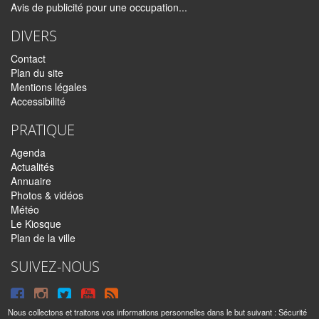
Avis de publicité pour une occupation...
DIVERS
Contact
Plan du site
Mentions légales
Accessibilité
PRATIQUE
Agenda
Actualités
Annuaire
Photos & vidéos
Météo
Le Kiosque
Plan de la ville
SUIVEZ-NOUS
Suivre
Suivre
Suivre
Syndiquer
sur
sur
sur
tout
Nous collectons et traitons vos informations personnelles dans le but suivant :
Sécurité