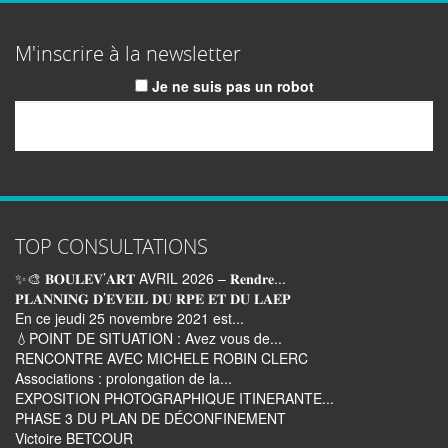
M'inscrire à la newsletter
Je ne suis pas un robot
Email
TOP CONSULTATIONS
✨🎨 𝐁𝐎𝐔𝐋𝐄𝐕’𝐀𝐑𝐓 AVRIL 2026 – 𝐑𝐞𝐧𝐝𝐫𝐞...
𝐏𝐋𝐀𝐍𝐍𝐈𝐍𝐆 𝐃’𝐄𝐕𝐄𝐈𝐋 𝐃𝐔 𝐑𝐏𝐄 𝐄𝐓 𝐃𝐔 𝐋𝐀𝐄𝐏
En ce jeudi 25 novembre 2021 est...
💧POINT DE SITUATION : Avez vous de...
RENCONTRE AVEC MICHELE ROBIN CLERC
Associations : prolongation de la...
EXPOSITION PHOTOGRAPHIQUE ITINERANTE...
PHASE 3 DU PLAN DE DÉCONFINEMENT
Victoire BETCOUR