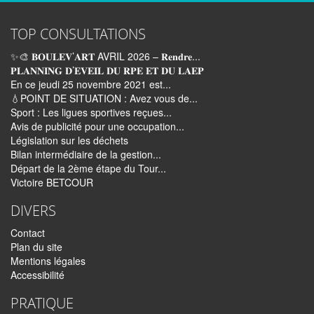
TOP CONSULTATIONS
✨🎨 𝐁𝐎𝐔𝐋𝐄𝐕’𝐀𝐑𝐓 AVRIL 2026 – 𝐑𝐞𝐧𝐝𝐫𝐞...
𝐏𝐋𝐀𝐍𝐍𝐈𝐍𝐆 𝐃’𝐄𝐕𝐄𝐈𝐋 𝐃𝐔 𝐑𝐏𝐄 𝐄𝐓 𝐃𝐔 𝐋𝐀𝐄𝐏
En ce jeudi 25 novembre 2021 est...
💧POINT DE SITUATION : Avez vous de...
Sport : Les ligues sportives reçues...
Avis de publicité pour une occupation...
Législation sur les déchets
Bilan intermédiaire de la gestion...
Départ de la 2ème étape du Tour...
Victoire BETCOUR
DIVERS
Contact
Plan du site
Mentions légales
Accessibilité
PRATIQUE