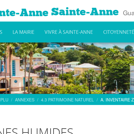
Sainte-Anne
Gua
S
LA MAIRIE
VIVRE À SAINTE-ANNE
CITOYENNET
 PLU
ANNEXES
4.3 PATRIMOINE NATUREL
A. INVENTAIRE
ONES HUMIDES