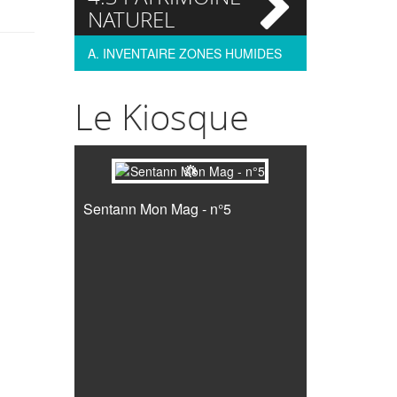
si
NATUREL
A. INVENTAIRE ZONES HUMIDES
Le Kiosque
Sentann Mon Mag - n°5