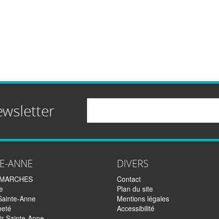
Email
ewsletter
TE-ANNE
DIVERS
EMARCHES
Contact
e
Plan du site
Sainte-Anne
Mentions légales
neté
Accessibilité
ir Sainte-Anne