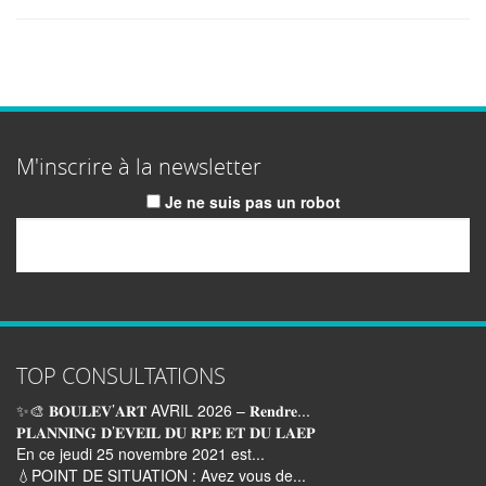
M'inscrire à la newsletter
Je ne suis pas un robot
Email
TOP CONSULTATIONS
✨🎨 𝐁𝐎𝐔𝐋𝐄𝐕’𝐀𝐑𝐓 AVRIL 2026 – 𝐑𝐞𝐧𝐝𝐫𝐞...
𝐏𝐋𝐀𝐍𝐍𝐈𝐍𝐆 𝐃’𝐄𝐕𝐄𝐈𝐋 𝐃𝐔 𝐑𝐏𝐄 𝐄𝐓 𝐃𝐔 𝐋𝐀𝐄𝐏
En ce jeudi 25 novembre 2021 est...
💧POINT DE SITUATION : Avez vous de...