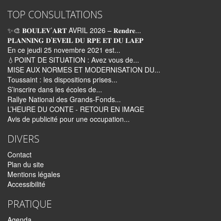
TOP CONSULTATIONS
✨🎨 𝐁𝐎𝐔𝐋𝐄𝐕’𝐀𝐑𝐓 AVRIL 2026 – 𝐑𝐞𝐧𝐝𝐫𝐞...
𝐏𝐋𝐀𝐍𝐍𝐈𝐍𝐆 𝐃’𝐄𝐕𝐄𝐈𝐋 𝐃𝐔 𝐑𝐏𝐄 𝐄𝐓 𝐃𝐔 𝐋𝐀𝐄𝐏
En ce jeudi 25 novembre 2021 est...
💧POINT DE SITUATION : Avez vous de...
MISE AUX NORMES ET MODERNISATION DU...
Toussaint : les dispositions prises...
S’inscrire dans les écoles de...
Rallye National des Grands-Fonds...
L’HEURE DU CONTE - RETOUR EN IMAGE
Avis de publicité pour une occupation...
DIVERS
Contact
Plan du site
Mentions légales
Accessibilité
PRATIQUE
Agenda