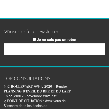
M'inscrire à la newsletter
Je ne suis pas un robot
Email
TOP CONSULTATIONS
✨🎨 𝐁𝐎𝐔𝐋𝐄𝐕’𝐀𝐑𝐓 AVRIL 2026 – 𝐑𝐞𝐧𝐝𝐫𝐞...
𝐏𝐋𝐀𝐍𝐍𝐈𝐍𝐆 𝐃’𝐄𝐕𝐄𝐈𝐋 𝐃𝐔 𝐑𝐏𝐄 𝐄𝐓 𝐃𝐔 𝐋𝐀𝐄𝐏
En ce jeudi 25 novembre 2021 est...
💧POINT DE SITUATION : Avez vous de...
S’inscrire dans les écoles de...