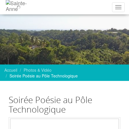
Affich
la
navig
Accueil
Photos & Vidéo
Soirée Poésie au Pôle Technologique
Soirée Poésie au Pôle
Technologique