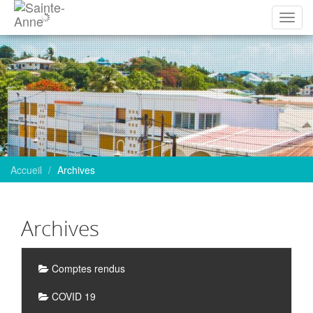
Affich
la
navig
Accueil
Archives
Archives
Sous-
Comptes rendus
rubriques
COVID 19