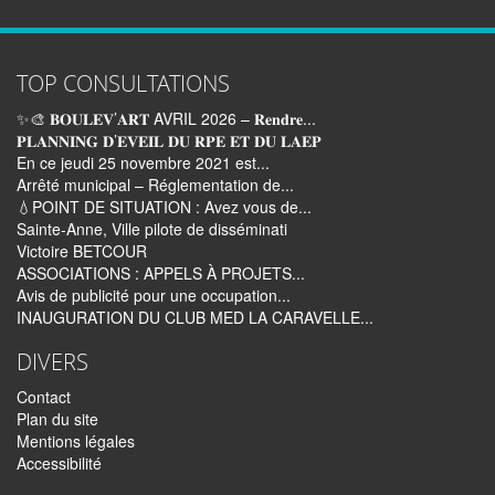
TOP CONSULTATIONS
✨🎨 𝐁𝐎𝐔𝐋𝐄𝐕’𝐀𝐑𝐓 AVRIL 2026 – 𝐑𝐞𝐧𝐝𝐫𝐞...
𝐏𝐋𝐀𝐍𝐍𝐈𝐍𝐆 𝐃’𝐄𝐕𝐄𝐈𝐋 𝐃𝐔 𝐑𝐏𝐄 𝐄𝐓 𝐃𝐔 𝐋𝐀𝐄𝐏
En ce jeudi 25 novembre 2021 est...
Arrêté municipal – Réglementation de...
💧POINT DE SITUATION : Avez vous de...
Sainte-Anne, Ville pilote de disséminati
Victoire BETCOUR
ASSOCIATIONS : APPELS À PROJETS...
Avis de publicité pour une occupation...
INAUGURATION DU CLUB MED LA CARAVELLE...
DIVERS
Contact
Plan du site
Mentions légales
Accessibilité