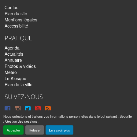
Contact
Plan du site
Mentions légales
Accessibilité
PRATIQUE
Agenda
Actualités
Annuaire
Photos & vidéos
Météo
Le Kiosque
Plan de la ville
SUIVEZ-NOUS
Suivre
Suivre
Suivre
Syndiquer
sur
sur
sur
tout
Nous collectons et traitons vos informations personnelles dans le but suivant :
Sécurité
/ Gestion des sessions
.
Facebook
Instagram
Twitter
le
Sainte-Anne © 2016 – 2026 | Tous droits réservés |
Mentions légales
|
Accepter
Refuser
En savoir plus
|
Réalisé par
IPEOS I-Solutions