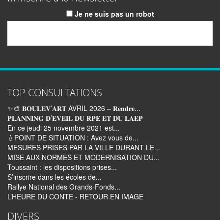
Je ne suis pas un robot
Email
TOP CONSULTATIONS
✨🎨 𝐁𝐎𝐔𝐋𝐄𝐕’𝐀𝐑𝐓 AVRIL 2026 – 𝐑𝐞𝐧𝐝𝐫𝐞...
𝐏𝐋𝐀𝐍𝐍𝐈𝐍𝐆 𝐃’𝐄𝐕𝐄𝐈𝐋 𝐃𝐔 𝐑𝐏𝐄 𝐄𝐓 𝐃𝐔 𝐋𝐀𝐄𝐏
En ce jeudi 25 novembre 2021 est...
💧POINT DE SITUATION : Avez vous de...
MESURES PRISES PAR LA VILLE DURANT LE...
MISE AUX NORMES ET MODERNISATION DU...
Toussaint : les dispositions prises...
S’inscrire dans les écoles de...
Rallye National des Grands-Fonds...
L’HEURE DU CONTE - RETOUR EN IMAGE
DIVERS