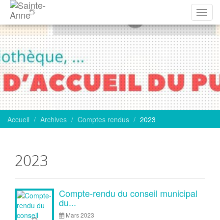
Affich
la
navig
Accueil
Archives
Comptes rendus
2023
2023
Articles
Compte-rendu du conseil municipal
du...
Mars 2023