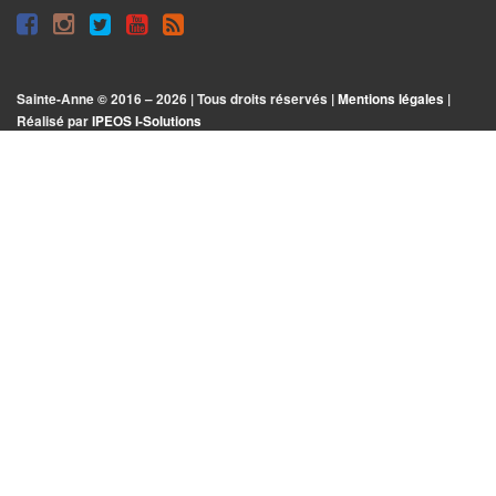
Suivre
Suivre
Suivre
Syndiquer
sur
sur
sur
tout
Facebook
Instagram
Twitter
le
Sainte-Anne © 2016 – 2026 | Tous droits réservés |
Mentions légales
|
|
site
Réalisé par
IPEOS I-Solutions
Réinitialiser
les
cookies