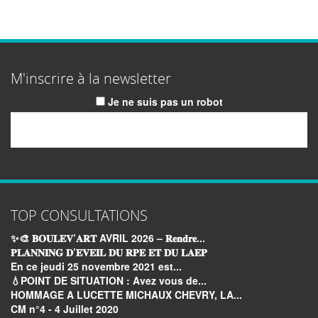
M'inscrire à la newsletter
Je ne suis pas un robot
Email
TOP CONSULTATIONS
✨🎨 𝐁𝐎𝐔𝐋𝐄𝐕’𝐀𝐑𝐓 AVRIL 2026 – 𝐑𝐞𝐧𝐝𝐫𝐞...
𝐏𝐋𝐀𝐍𝐍𝐈𝐍𝐆 𝐃’𝐄𝐕𝐄𝐈𝐋 𝐃𝐔 𝐑𝐏𝐄 𝐄𝐓 𝐃𝐔 𝐋𝐀𝐄𝐏
En ce jeudi 25 novembre 2021 est...
💧POINT DE SITUATION : Avez vous de...
HOMMAGE A LUCETTE MICHAUX CHEVRY, LA...
CM n°4 - 4 Juillet 2020