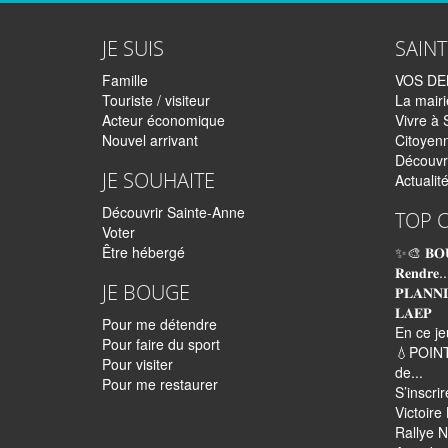
JE SUIS
SAIN
Famille
VOS D
Touriste / visiteur
La mairi
Acteur économique
Vivre à 
Nouvel arrivant
Citoyen
Découvr
JE SOUHAITE
Actualit
Découvrir Sainte-Anne
TOP 
Voter
Être hébergé
✨🎨 𝐁𝐎
𝐑𝐞𝐧𝐝𝐫𝐞..
JE BOUGE
𝐏𝐋𝐀𝐍𝐍
𝐋𝐀𝐄𝐏
Pour me détendre
En ce je
Pour faire du sport
💧POINT
Pour visiter
de...
Pour me restaurer
S’inscri
Victoir
Rallye N