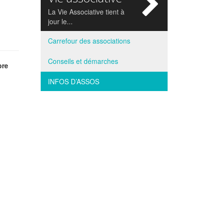
si
La Vie Associative tient à
jour le...
Carrefour des associations
Conseils et démarches
bre
INFOS D’ASSOS