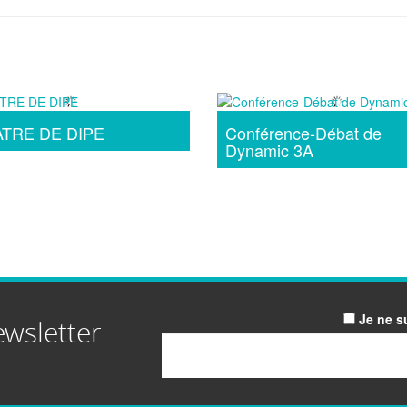
TRE DE DIPE
Conférence-Débat de
Dynamic 3A
Je ne s
ewsletter
Email