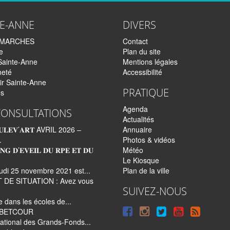
TE-ANNE
DIVERS
EMARCHES
Contact
e
Plan du site
Sainte-Anne
Mentions légales
neté
Accessibilité
ir Sainte-Anne
PRATIQUE
és
Agenda
CONSULTATIONS
Actualités
𝐋𝐄𝐕’𝐀𝐑𝐓 AVRIL 2026 –
Annuaire
.
Photos & vidéos
𝐍𝐆 𝐃’𝐄𝐕𝐄𝐈𝐋 𝐃𝐔 𝐑𝐏𝐄 𝐄𝐓 𝐃𝐔
Météo
Le Kiosque
udi 25 novembre 2021 est...
Plan de la ville
 DE SITUATION : Avez vous
SUIVEZ-NOUS
re dans les écoles de...
Suivre
Suivre
Suivre
Syndi
e BETCOUR
ational des Grands-Fonds...
sur
sur
sur
tout