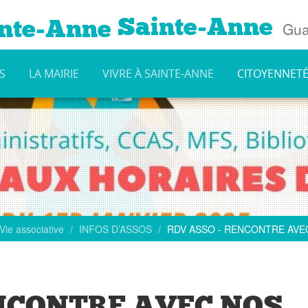
Sainte-Anne
Gua
S
LA MAIRIE
VIVRE À SAINTE-ANNE
CITOYENNET
Vie associative
INFOS D’ASSOS
RDV ASSO - RENCONTRE AVE
ENCONTRE AVEC NOS