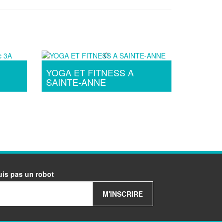
YOGA ET FITNESS A
SAINTE-ANNE
uis pas un robot
M'INSCRIRE