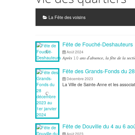
Sous-
La Fête des voisins
rubriques
Articles
Fête de Fouché-Deshauteurs
Août 2024
𝐴𝑝𝑟𝑒̀𝑠 𝟷𝟶 𝑎𝑛𝑠 𝑑’𝑎𝑏𝑠𝑒𝑛𝑐𝑒, 𝑙𝑎 𝑓𝑒̂𝑡𝑒 𝑑𝑒 𝑙𝑎 𝑠𝑒𝑐𝑡
Fête des Grands-Fonds du 28
Décembre 2023
La Ville de Sainte-Anne et les associati
Fête de Douville du 4 au 6 ao
Août 2023