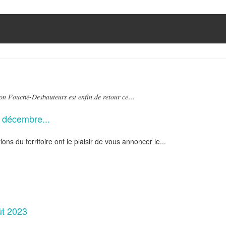
𝑜𝑛 𝐹𝑜𝑢𝑐𝘩𝑒́-𝐷𝑒𝑠𝘩𝑎𝑢𝑡𝑒𝑢𝑟𝑠 𝑒𝑠𝑡 𝑒𝑛𝑓𝑖𝑛 𝑑𝑒 𝑟𝑒𝑡𝑜𝑢𝑟 𝑐𝑒...
 décembre...
ons du territoire ont le plaisir de vous annoncer le...
ût 2023