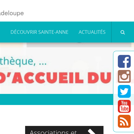
deloupe
É
DÉCOUVRIR SAINTE-ANNE
ACTUALITÉS
S
s
F
S
s
I
S
s
Tw
S
to
le
Associations et