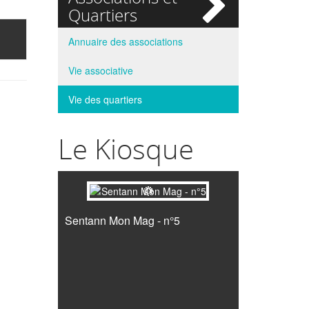
si
Quartiers
Annuaire des associations
Vie associative
Vie des quartiers
Le Kiosque
Sentann Mon Mag - n°5