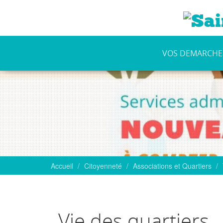
VOS DEMARCHE
ux
lle
ns
Talis Gane
té
-Anne
Guichet numérique des autorisations (…)
Accueil
Citoyenneté
Associations et Quartiers
NE
iples atouts
Programme mensuel des animations de...
Vie des quartiers