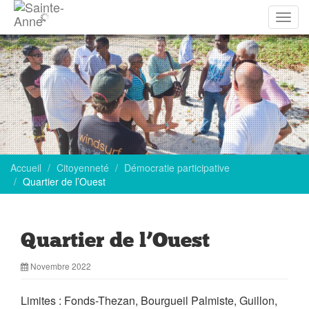
Affich
la
navig
Accueil
Citoyenneté
Démocratie participative
Quartier de l’Ouest
Quartier de l’Ouest
Novembre 2022
Limites : Fonds-Thezan, Bourgueil Palmiste, Guillon,