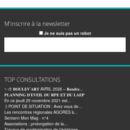
M'inscrire à la newsletter
Je ne suis pas un robot
Email
TOP CONSULTATIONS
✨🎨 𝐁𝐎𝐔𝐋𝐄𝐕’𝐀𝐑𝐓 AVRIL 2026 – 𝐑𝐞𝐧𝐝𝐫𝐞...
𝐏𝐋𝐀𝐍𝐍𝐈𝐍𝐆 𝐃’𝐄𝐕𝐄𝐈𝐋 𝐃𝐔 𝐑𝐏𝐄 𝐄𝐓 𝐃𝐔 𝐋𝐀𝐄𝐏
En ce jeudi 25 novembre 2021 est...
💧POINT DE SITUATION : Avez vous de...
Les rencontres régionales AGORES à...
Sentann Mon Mag - n°4
Associations : prolongation de la...
Travaux de modernisation de l’éclairage