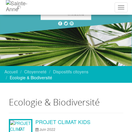
Affich
la
navig
Accueil
Citoyenneté
Dispositifs citoyens
Ecologie & Biodiversité
Ecologie & Biodiversité
Articles
PROJET CLIMAT KIDS
Juin 2022