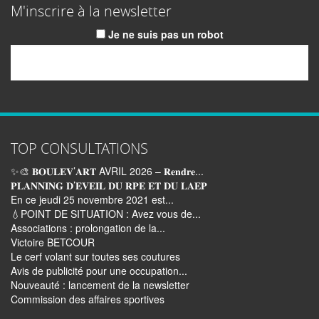
M'inscrire à la newsletter
Je ne suis pas un robot
Email
TOP CONSULTATIONS
✨🎨 𝐁𝐎𝐔𝐋𝐄𝐕’𝐀𝐑𝐓 AVRIL 2026 – 𝐑𝐞𝐧𝐝𝐫𝐞...
𝐏𝐋𝐀𝐍𝐍𝐈𝐍𝐆 𝐃’𝐄𝐕𝐄𝐈𝐋 𝐃𝐔 𝐑𝐏𝐄 𝐄𝐓 𝐃𝐔 𝐋𝐀𝐄𝐏
En ce jeudi 25 novembre 2021 est...
💧POINT DE SITUATION : Avez vous de...
Associations : prolongation de la...
Victoire BETCOUR
Le cerf volant sur toutes ses coutures
Avis de publicité pour une occupation...
Nouveauté : lancement de la newsletter
Commission des affaires sportives