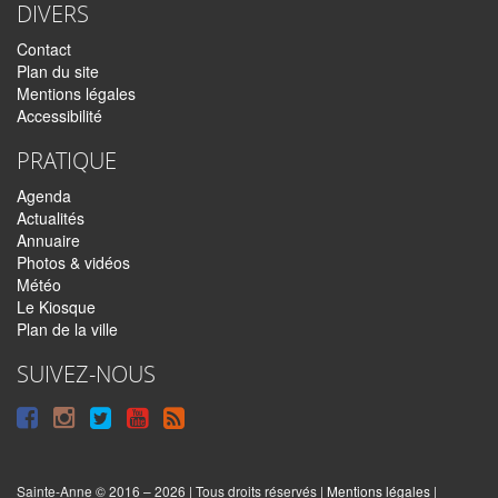
DIVERS
Contact
Plan du site
Mentions légales
Accessibilité
PRATIQUE
Agenda
Actualités
Annuaire
Photos & vidéos
Météo
Le Kiosque
Plan de la ville
SUIVEZ-NOUS
Suivre
Suivre
Suivre
Syndiquer
sur
sur
sur
tout
Facebook
Instagram
Twitter
le
Sainte-Anne © 2016 – 2026 | Tous droits réservés |
Mentions légales
|