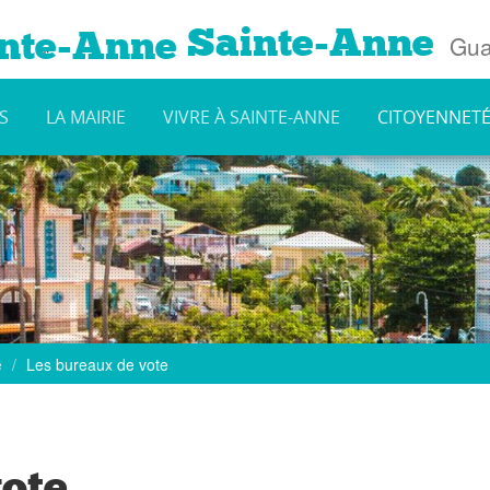
Sainte-Anne
Gua
S
LA MAIRIE
VIVRE À SAINTE-ANNE
CITOYENNET
e
Les bureaux de vote
ote