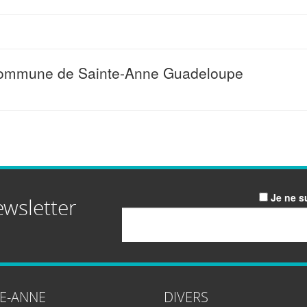
 commune de Sainte-Anne Guadeloupe
Je ne s
ewsletter
Email
TE-ANNE
DIVERS