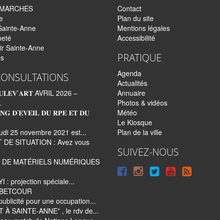
EMARCHES
Contact
e
Plan du site
Sainte-Anne
Mentions légales
neté
Accessibilité
ir Sainte-Anne
PRATIQUE
és
Agenda
CONSULTATIONS
Actualités
𝐋𝐄𝐕’𝐀𝐑𝐓 AVRIL 2026 –
Annuaire
.
Photos & vidéos
𝐍𝐆 𝐃’𝐄𝐕𝐄𝐈𝐋 𝐃𝐔 𝐑𝐏𝐄 𝐄𝐓 𝐃𝐔
Météo
Le Kiosque
udi 25 novembre 2021 est...
Plan de la ville
 DE SITUATION : Avez vous
SUIVEZ-NOUS
 DE MATÉRIELS NUMÉRIQUES
Suivre
Suivre
Suivre
Syndi
 : projection spéciale...
sur
sur
sur
tout
e BETCOUR
Facebook
Instagram
Twitter
le
publicité pour une occupation...
 À SAINTE-ANNE” , le rdv de...
site