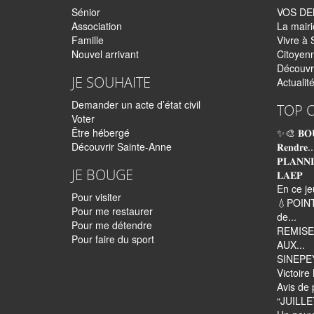
Sénior
VOS D
Association
La mairi
Famille
Vivre à 
Nouvel arrivant
Citoyen
Découvr
JE SOUHAITE
Actualit
Demander un acte d’état civil
TOP 
Voter
Être hébergé
✨🎨 𝐁𝐎
Découvrir Sainte-Anne
𝐑𝐞𝐧𝐝𝐫𝐞..
𝐏𝐋𝐀𝐍𝐍
JE BOUGE
𝐋𝐀𝐄𝐏
En ce je
Pour visiter
💧POINT
Pour me restaurer
de...
Pour me détendre
REMISE
Pour faire du sport
AUX...
SINEPEYI
Victoir
Avis de 
“JUILLET