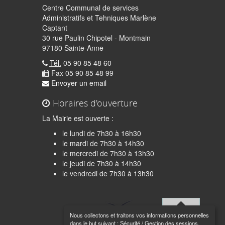
Centre Communal de services
Administratifs et Tehniques Marlène
Captant
30 rue Paulin Chipotel - Montmain
97180 Sainte-Anne
Tél.
05 90 85 48 60
Fax 05 90 85 48 99
Envoyer un email
Horaires d'ouverture
La Mairie est ouverte :
le lundi de 7h30 à 16h30
le mardi de 7h30 à 14h30
le mercredi de 7h30 à 13h30
le jeudi de 7h30 à 14h30
quer
le vendredi de 7h30 à 13h30
Nous collectons et traitons vos informations personnelles
Haut de
dans le but suivant :
Sécurité / Gestion des sessions
.