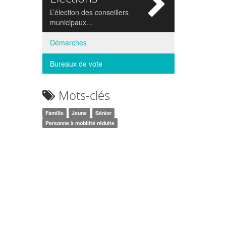
si
L’élection des conseillers
municipaux...
Démarches
Bureaux de vote
Mots-clés
Famille
Jeune
Sénior
Personne à mobilité réduite