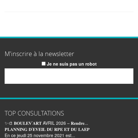
M'inscrire à la newsletter
Je ne suis pas un robot
Email
TOP CONSULTATIONS
✨🎨 𝐁𝐎𝐔𝐋𝐄𝐕’𝐀𝐑𝐓 AVRIL 2026 – 𝐑𝐞𝐧𝐝𝐫𝐞...
𝐏𝐋𝐀𝐍𝐍𝐈𝐍𝐆 𝐃’𝐄𝐕𝐄𝐈𝐋 𝐃𝐔 𝐑𝐏𝐄 𝐄𝐓 𝐃𝐔 𝐋𝐀𝐄𝐏
En ce jeudi 25 novembre 2021 est...