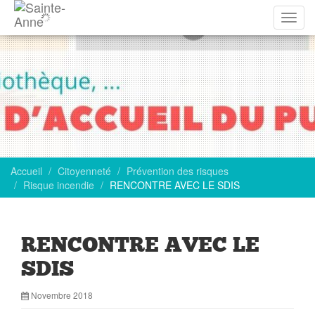
Affich
la
navig
Accueil
Citoyenneté
Prévention des risques
Risque incendie
RENCONTRE AVEC LE SDIS
RENCONTRE AVEC LE
SDIS
Novembre 2018