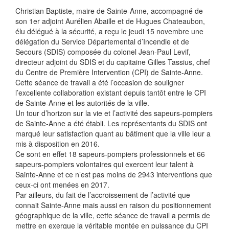
Christian Baptiste, maire de Sainte-Anne, accompagné de
son 1er adjoint Aurélien Abaille et de Hugues Chateaubon,
élu délégué à la sécurité, a reçu le jeudi 15 novembre une
délégation du Service Départemental d’Incendie et de
Secours (SDIS) composée du colonel Jean-Paul Levif,
directeur adjoint du SDIS et du capitaine Gilles Tassius, chef
du Centre de Première Intervention (CPI) de Sainte-Anne.
Cette séance de travail a été l’occasion de souligner
l’excellente collaboration existant depuis tantôt entre le CPI
de Sainte-Anne et les autorités de la ville.
Un tour d’horizon sur la vie et l’activité des sapeurs-pompiers
de Sainte-Anne a été établi. Les représentants du SDIS ont
marqué leur satisfaction quant au bâtiment que la ville leur a
mis à disposition en 2016.
Ce sont en effet 18 sapeurs-pompiers professionnels et 66
sapeurs-pompiers volontaires qui exercent leur talent à
Sainte-Anne et ce n’est pas moins de 2943 interventions que
ceux-ci ont menées en 2017.
Par ailleurs, du fait de l’accroissement de l’activité que
connait Sainte-Anne mais aussi en raison du positionnement
géographique de la ville, cette séance de travail a permis de
mettre en exergue la véritable montée en puissance du CPI