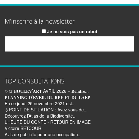
M'inscrire à la newsletter
Je ne suis pas un robot
Email
TOP CONSULTATIONS
✨🎨 𝐁𝐎𝐔𝐋𝐄𝐕’𝐀𝐑𝐓 AVRIL 2026 – 𝐑𝐞𝐧𝐝𝐫𝐞...
𝐏𝐋𝐀𝐍𝐍𝐈𝐍𝐆 𝐃’𝐄𝐕𝐄𝐈𝐋 𝐃𝐔 𝐑𝐏𝐄 𝐄𝐓 𝐃𝐔 𝐋𝐀𝐄𝐏
En ce jeudi 25 novembre 2021 est...
💧POINT DE SITUATION : Avez vous de...
Découvrez l’Atlas de la Biodiversité...
L’HEURE DU CONTE - RETOUR EN IMAGE
Victoire BETCOUR
Avis de publicité pour une occupation...