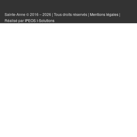
sur
sur
sur
tout
Facebook
Instagram
Twitter
le
Sainte-Anne © 2016 – 2026 | Tous droits réservés |
Mentions légales
|
|
Réalisé par
IPEOS I-Solutions
site
Réinitialiser
les
cookies