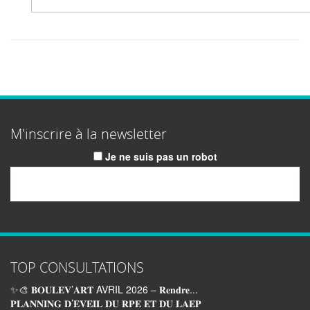
M'inscrire à la newsletter
Je ne suis pas un robot
Email
TOP CONSULTATIONS
✨🎨 𝐁𝐎𝐔𝐋𝐄𝐕’𝐀𝐑𝐓 AVRIL 2026 – 𝐑𝐞𝐧𝐝𝐫𝐞...
𝐏𝐋𝐀𝐍𝐍𝐈𝐍𝐆 𝐃’𝐄𝐕𝐄𝐈𝐋 𝐃𝐔 𝐑𝐏𝐄 𝐄𝐓 𝐃𝐔 𝐋𝐀𝐄𝐏