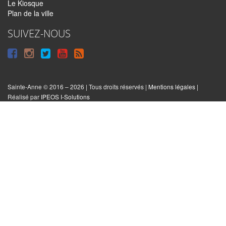
Le Kiosque
Plan de la ville
SUIVEZ-NOUS
Suivre
Suivre
Suivre
Syndiquer
sur
sur
sur
tout
Facebook
Instagram
Twitter
le
Sainte-Anne © 2016 – 2026 | Tous droits réservés |
Mentions légales
|
|
Réalisé par
IPEOS I-Solutions
site
Réinitialiser
les
cookies