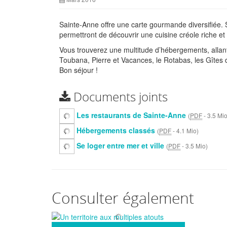
Sainte-Anne offre une carte gourmande diversifiée. 
permettront de découvrir une cuisine créole riche et 
Vous trouverez une multitude d’hébergements, allant d
Toubana, Pierre et Vacances, le Rotabas, les Gîtes
Bon séjour !
Documents joints
Les restaurants de Sainte-Anne
(
PDF
-
3.5 Mi
Hébergements classés
(
PDF
-
4.1 Mio
)
Se loger entre mer et ville
(
PDF
-
3.5 Mio
)
Consulter également