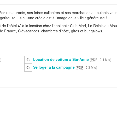
Ses restaurants, ses foires culinaires et ses marchands ambulants vou
goûteuse. La cuisine créole est à l’image de la ville : généreuse !
e l’hôtel 4* à la location chez l’habitant : Club Med, Le Relais du Moul
 de France, Clévacances, chambres d’hôte, gîtes et bungalows.
Location de voiture à Ste-Anne
o
)
(
PDF
-
2.4 Mio
)
Se loger à la campagne
(
PDF
-
6.3 Mio
)