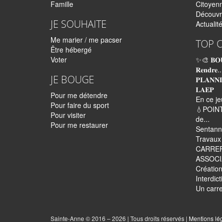
Famille
Citoyen
Découvr
JE SOUHAITE
Actualit
Me marier / me pacser
TOP 
Être hébergé
Voter
✨🎨 𝐁𝐎
𝐑𝐞𝐧𝐝𝐫𝐞..
JE BOUGE
𝐏𝐋𝐀𝐍𝐍
𝐋𝐀𝐄𝐏
Pour me détendre
En ce je
Pour faire du sport
💧POINT
Pour visiter
de...
Pour me restaurer
Sentann
Travaux 
CARRE
ASSOCI
Création
Interdic
Un carre
Sainte-Anne © 2016 – 2026 | Tous droits réservés |
Mentions lé