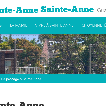
Sainte-Anne
Gua
S
LA MAIRIE
VIVRE À SAINTE-ANNE
CITOYENNET
De passage à Sainte-Anne
inte-Anne