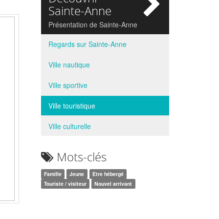
si
Sainte-Anne
Présentation de Sainte-Anne
Regards sur Sainte-Anne
Ville nautique
Ville sportive
Ville touristique
Ville culturelle
Mots-clés
Famille
Jeune
Etre hébergé
Touriste / visiteur
Nouvel arrivant