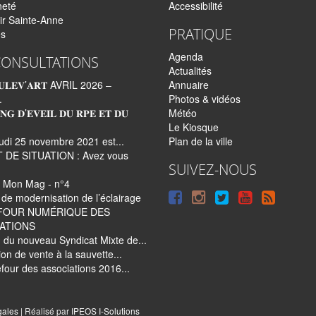
neté
Accessibilité
ir Sainte-Anne
PRATIQUE
és
Agenda
CONSULTATIONS
Actualités
𝐋𝐄𝐕’𝐀𝐑𝐓 AVRIL 2026 –
Annuaire
.
Photos & vidéos
𝐍𝐆 𝐃’𝐄𝐕𝐄𝐈𝐋 𝐃𝐔 𝐑𝐏𝐄 𝐄𝐓 𝐃𝐔
Météo
Le Kiosque
udi 25 novembre 2021 est...
Plan de la ville
 DE SITUATION : Avez vous
SUIVEZ-NOUS
 Mon Mag - n°4
Suivre
Suivre
Suivre
Syndi
de modernisation de l’éclairage
FOUR NUMÉRIQUE DES
sur
sur
sur
tout
ATIONS
Facebook
Instagram
Twitter
le
 du nouveau Syndicat Mixte de...
tion de vente à la sauvette...
site
four des associations 2016...
|
gales
| Réalisé par
IPEOS I-Solutions