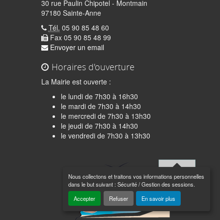
30 rue Paulin Chipotel - Montmain
97180 Sainte-Anne
Tél.
05 90 85 48 60
Fax 05 90 85 48 99
Envoyer un email
Horaires d'ouverture
La Mairie est ouverte :
le lundi de 7h30 à 16h30
le mardi de 7h30 à 14h30
le mercredi de 7h30 à 13h30
le jeudi de 7h30 à 14h30
quer
le vendredi de 7h30 à 13h30
Nous collectons et traitons vos informations personnelles
Haut de
dans le but suivant :
Sécurité / Gestion des sessions
.
page
Accepter
Refuser
En savoir plus