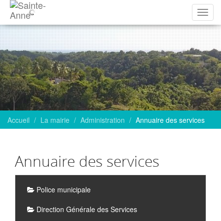
Affich
la
navig
Accueil
La mairie
Administration
Annuaire des services
Annuaire des services
Sous-
Police municipale
rubriques
Direction Générale des Services