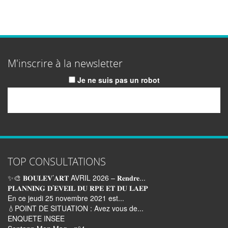
M'inscrire à la newsletter
Je ne suis pas un robot
Email
TOP CONSULTATIONS
✨🎨 𝐁𝐎𝐔𝐋𝐄𝐕’𝐀𝐑𝐓 AVRIL 2026 – 𝐑𝐞𝐧𝐝𝐫𝐞...
𝐏𝐋𝐀𝐍𝐍𝐈𝐍𝐆 𝐃’𝐄𝐕𝐄𝐈𝐋 𝐃𝐔 𝐑𝐏𝐄 𝐄𝐓 𝐃𝐔 𝐋𝐀𝐄𝐏
En ce jeudi 25 novembre 2021 est...
💧POINT DE SITUATION : Avez vous de...
ENQUETE INSEE