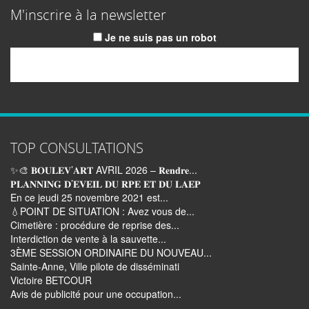
M'inscrire à la newsletter
Je ne suis pas un robot
Email
TOP CONSULTATIONS
✨🎨 𝐁𝐎𝐔𝐋𝐄𝐕’𝐀𝐑𝐓 AVRIL 2026 – 𝐑𝐞𝐧𝐝𝐫𝐞...
𝐏𝐋𝐀𝐍𝐍𝐈𝐍𝐆 𝐃’𝐄𝐕𝐄𝐈𝐋 𝐃𝐔 𝐑𝐏𝐄 𝐄𝐓 𝐃𝐔 𝐋𝐀𝐄𝐏
En ce jeudi 25 novembre 2021 est...
💧POINT DE SITUATION : Avez vous de...
Cimetière : procédure de reprise des...
Interdiction de vente à la sauvette...
3ÈME SESSION ORDINAIRE DU NOUVEAU...
Sainte-Anne, Ville pilote de disséminati
Victoire BETCOUR
Avis de publicité pour une occupation...