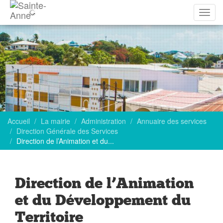
Affich
la
navig
Accueil
La mairie
Administration
Annuaire des services
Direction Générale des Services
Direction de l’Animation et du...
Direction de l’Animation
et du Développement du
Territoire