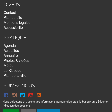
DIVERS
Contact
Plan du site
Mentions légales
Accessibilité
PRATIQUE
Agenda
Actualités
Annuaire
Photos & vidéos
Météo
Le Kiosque
Plan de la ville
SUIVEZ-NOUS
Suivre
Suivre
Suivre
Syndiquer
sur
sur
sur
tout
Nous collectons et traitons vos informations personnelles dans le but suivant :
Sécurité
/ Gestion des sessions
.
Facebook
Instagram
Twitter
le
Sainte-Anne © 2016 – 2026 | Tous droits réservés |
Mentions légales
|