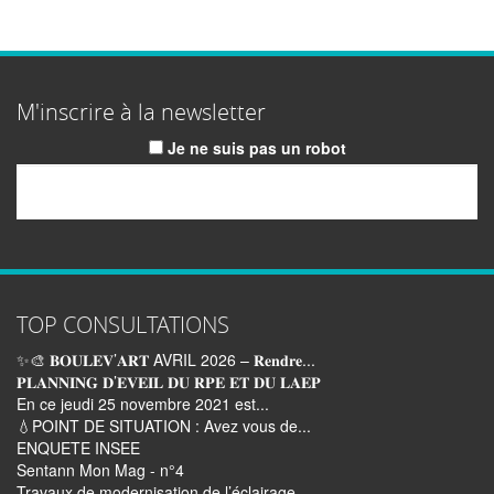
M'inscrire à la newsletter
Je ne suis pas un robot
Email
TOP CONSULTATIONS
✨🎨 𝐁𝐎𝐔𝐋𝐄𝐕’𝐀𝐑𝐓 AVRIL 2026 – 𝐑𝐞𝐧𝐝𝐫𝐞...
𝐏𝐋𝐀𝐍𝐍𝐈𝐍𝐆 𝐃’𝐄𝐕𝐄𝐈𝐋 𝐃𝐔 𝐑𝐏𝐄 𝐄𝐓 𝐃𝐔 𝐋𝐀𝐄𝐏
En ce jeudi 25 novembre 2021 est...
💧POINT DE SITUATION : Avez vous de...
ENQUETE INSEE
Sentann Mon Mag - n°4
Travaux de modernisation de l’éclairage