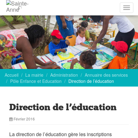
Affich
la
navig
Accueil
La mairie
Administration
Annuaire des services
Pôle Enfance et Education
Direction de l’éducation
Direction de l’éducation
Février 2016
La direction de l’éducation gère les inscriptions