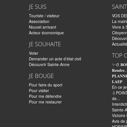
JE SUIS
SAIN
Touriste / visiteur
VOS D
Association
La mairi
Nouvel arrivant
Vivre à 
Acteur économique
Citoyen
Découvr
JE SOUHAITE
Actualit
Voter
TOP 
Demander un acte d’état civil
Découvrir Sainte-Anne
✨🎨 𝐁𝐎
𝐑𝐞𝐧𝐝𝐫𝐞..
JE BOUGE
𝐏𝐋𝐀𝐍𝐍
𝐋𝐀𝐄𝐏
Pour faire du sport
En ce je
Pour visiter
💧POINT
Pour me détendre
de...
Pour me restaurer
Interdic
Sainte-A
Victoir
Avis de 
HORAIR