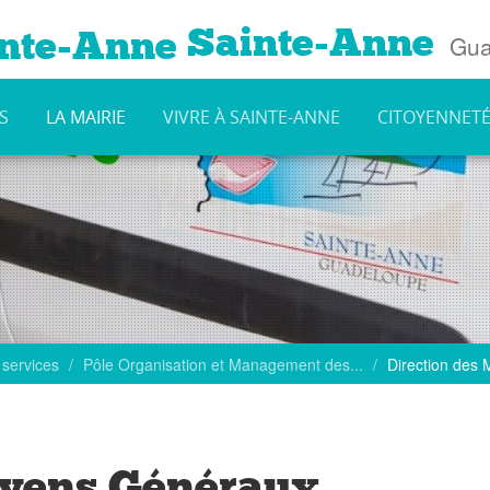
Sainte-Anne
Gua
S
LA MAIRIE
VIVRE À SAINTE-ANNE
CITOYENNET
 services
Pôle Organisation et Management des...
Direction des
oyens Généraux