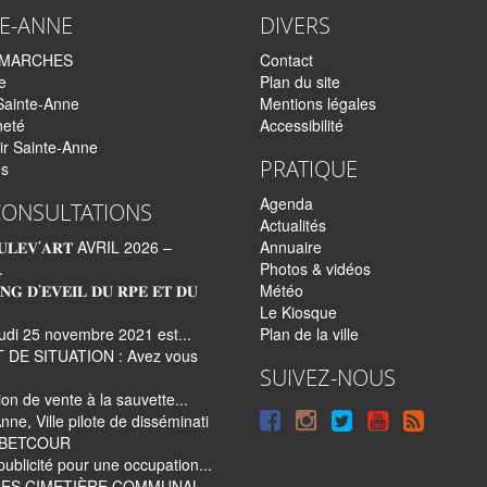
TE-ANNE
DIVERS
EMARCHES
Contact
e
Plan du site
Sainte-Anne
Mentions légales
neté
Accessibilité
ir Sainte-Anne
PRATIQUE
és
Agenda
CONSULTATIONS
Actualités
𝐋𝐄𝐕’𝐀𝐑𝐓 AVRIL 2026 –
Annuaire
.
Photos & vidéos
𝐍𝐆 𝐃’𝐄𝐕𝐄𝐈𝐋 𝐃𝐔 𝐑𝐏𝐄 𝐄𝐓 𝐃𝐔
Météo
Le Kiosque
udi 25 novembre 2021 est...
Plan de la ville
 DE SITUATION : Avez vous
SUIVEZ-NOUS
tion de vente à la sauvette...
Suivre
Suivre
Suivre
Syndi
nne, Ville pilote de disséminati
e BETCOUR
sur
sur
sur
tout
publicité pour une occupation...
ES CIMETIÈRE COMMUNAL