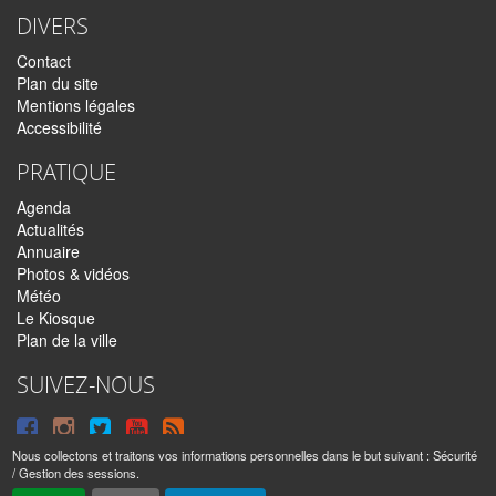
DIVERS
Contact
Plan du site
Mentions légales
Accessibilité
PRATIQUE
Agenda
Actualités
Annuaire
Photos & vidéos
Météo
Le Kiosque
Plan de la ville
SUIVEZ-NOUS
Suivre
Suivre
Suivre
Syndiquer
sur
sur
sur
tout
Nous collectons et traitons vos informations personnelles dans le but suivant :
Sécurité
/ Gestion des sessions
.