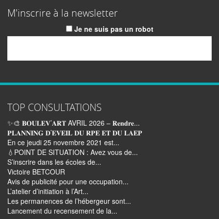
M'inscrire à la newsletter
Je ne suis pas un robot
Email
TOP CONSULTATIONS
✨🎨 𝐁𝐎𝐔𝐋𝐄𝐕’𝐀𝐑𝐓 AVRIL 2026 – 𝐑𝐞𝐧𝐝𝐫𝐞...
𝐏𝐋𝐀𝐍𝐍𝐈𝐍𝐆 𝐃’𝐄𝐕𝐄𝐈𝐋 𝐃𝐔 𝐑𝐏𝐄 𝐄𝐓 𝐃𝐔 𝐋𝐀𝐄𝐏
En ce jeudi 25 novembre 2021 est...
💧POINT DE SITUATION : Avez vous de...
S’inscrire dans les écoles de...
Victoire BETCOUR
Avis de publicité pour une occupation...
L’atelier d’initiation à l’Art...
Les permanences de l’hébergeur sont...
Lancement du recensement de la...