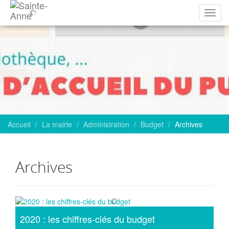
Affich
la
navig
Accueil
La mairie
Administration
Budget
Archives
Archives
Articles
2020 : les chiffres-clés du budget