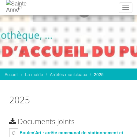
Affich
la
navig
Accueil
La mairie
Arrêtés municipaux
2025
2025
Documents joints
Boulev’Art : arrêté communal de stationnement et