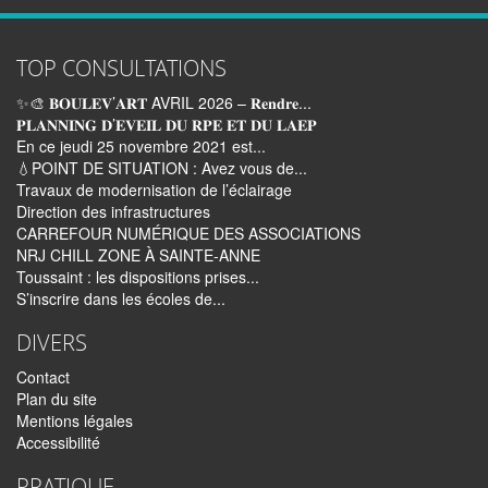
TOP CONSULTATIONS
✨🎨 𝐁𝐎𝐔𝐋𝐄𝐕’𝐀𝐑𝐓 AVRIL 2026 – 𝐑𝐞𝐧𝐝𝐫𝐞...
𝐏𝐋𝐀𝐍𝐍𝐈𝐍𝐆 𝐃’𝐄𝐕𝐄𝐈𝐋 𝐃𝐔 𝐑𝐏𝐄 𝐄𝐓 𝐃𝐔 𝐋𝐀𝐄𝐏
En ce jeudi 25 novembre 2021 est...
💧POINT DE SITUATION : Avez vous de...
Travaux de modernisation de l’éclairage
Direction des infrastructures
CARREFOUR NUMÉRIQUE DES ASSOCIATIONS
NRJ CHILL ZONE À SAINTE-ANNE
Toussaint : les dispositions prises...
S’inscrire dans les écoles de...
DIVERS
Contact
Plan du site
Mentions légales
Accessibilité
PRATIQUE