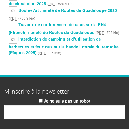
de circulation 2025
(
PDF
-
520.9 kio
)
Boulev’Art : arrêté de Routes de Guadeloupe 2025
(
PDF
-
760.9 kio
)
Travaux de confortement de talus sur la RN4
(Ffrench) : arrêté de Routes de Guadeloupe
(
PDF
-
798 kio
)
Interdiction de camping et d’utilisation de
barbecues et feux nus sur la bande littorale du territoire
(Pâques 2025)
(
PDF
-
1.5 Mio
)
M'inscrire à la newsletter
Je ne suis pas un robot
Email