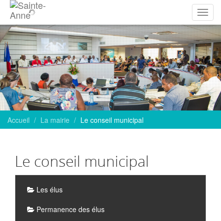
Affich
la
navig
Accueil
La mairie
Le conseil municipal
Le conseil municipal
Sous-
Les élus
rubriques
Permanence des élus