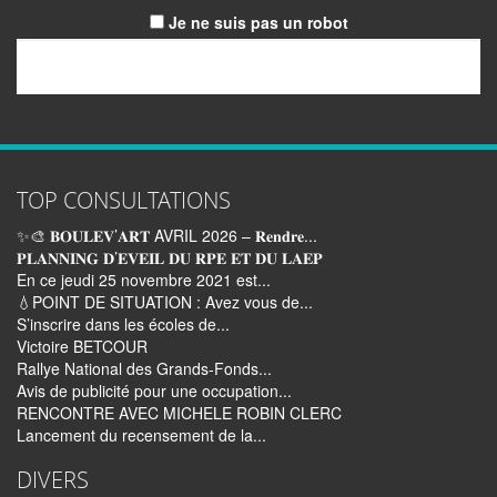
Je ne suis pas un robot
Email
TOP CONSULTATIONS
✨🎨 𝐁𝐎𝐔𝐋𝐄𝐕’𝐀𝐑𝐓 AVRIL 2026 – 𝐑𝐞𝐧𝐝𝐫𝐞...
𝐏𝐋𝐀𝐍𝐍𝐈𝐍𝐆 𝐃’𝐄𝐕𝐄𝐈𝐋 𝐃𝐔 𝐑𝐏𝐄 𝐄𝐓 𝐃𝐔 𝐋𝐀𝐄𝐏
En ce jeudi 25 novembre 2021 est...
💧POINT DE SITUATION : Avez vous de...
S’inscrire dans les écoles de...
Victoire BETCOUR
Rallye National des Grands-Fonds...
Avis de publicité pour une occupation...
RENCONTRE AVEC MICHELE ROBIN CLERC
Lancement du recensement de la...
DIVERS