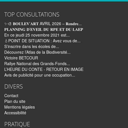
TOP CONSULTATIONS
✨🎨 𝐁𝐎𝐔𝐋𝐄𝐕’𝐀𝐑𝐓 AVRIL 2026 – 𝐑𝐞𝐧𝐝𝐫𝐞...
𝐏𝐋𝐀𝐍𝐍𝐈𝐍𝐆 𝐃’𝐄𝐕𝐄𝐈𝐋 𝐃𝐔 𝐑𝐏𝐄 𝐄𝐓 𝐃𝐔 𝐋𝐀𝐄𝐏
En ce jeudi 25 novembre 2021 est...
💧POINT DE SITUATION : Avez vous de...
S’inscrire dans les écoles de...
Découvrez l’Atlas de la Biodiversité...
Victoire BETCOUR
Rallye National des Grands-Fonds...
L’HEURE DU CONTE - RETOUR EN IMAGE
Avis de publicité pour une occupation...
DIVERS
Contact
Plan du site
Mentions légales
Accessibilité
PRATIQUE