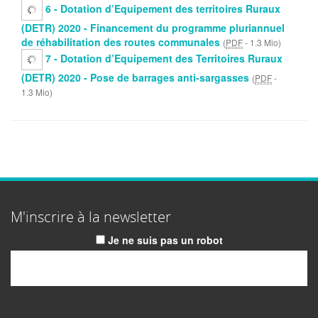
6 - Dotation d’Equipement des territoires Ruraux
(DETR) 2020 - Financement du programme pluriannuel
de réhabilitation des routes communales
(
PDF
-
1.3 Mio
)
7 - Dotation d’Equipement des Territoires Ruraux
(DETR) 2020 - Pose de barrages anti-sargasses
(
PDF
-
1.3 Mio
)
M'inscrire à la newsletter
Je ne suis pas un robot
Email