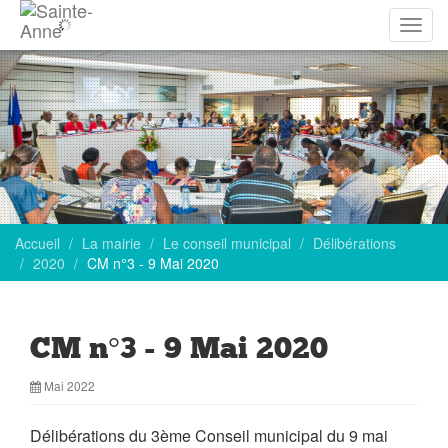
Affich
la
navig
Accueil
La mairie
Le conseil municipal
Délibérations
2020
CM n°3 - 9 Mai 2020
CM n°3 - 9 Mai 2020
Mai 2022
Délibérations du 3ème Conseil municipal du 9 mai