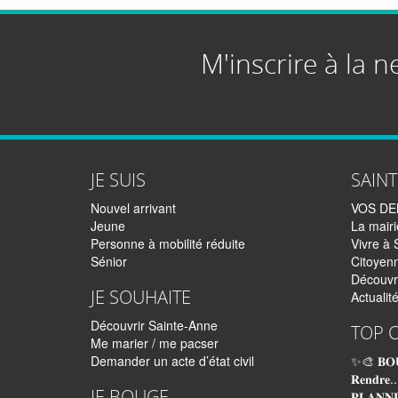
M'inscrire à la n
JE SUIS
SAIN
Nouvel arrivant
VOS D
Jeune
La mairi
Personne à mobilité réduite
Vivre à 
Sénior
Citoyen
Découvr
JE SOUHAITE
Actualit
Découvrir Sainte-Anne
TOP 
Me marier / me pacser
Demander un acte d’état civil
✨🎨 𝐁𝐎
𝐑𝐞𝐧𝐝𝐫𝐞..
JE BOUGE
𝐏𝐋𝐀𝐍𝐍