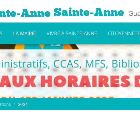
Sainte-Anne
Gua
S
LA MAIRIE
VIVRE À SAINTE-ANNE
CITOYENNET
ations
2024