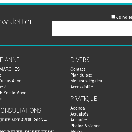
Je ne s
ewsletter
Email
TE-ANNE
DIVERS
EMARCHES
Contact
e
Plan du site
Sainte-Anne
Mentions légales
neté
Accessibilité
ir Sainte-Anne
PRATIQUE
és
Agenda
CONSULTATIONS
Actualités
𝐋𝐄𝐕’𝐀𝐑𝐓 AVRIL 2026 –
Annuaire
.
Photos & vidéos
𝐍𝐆 𝐃’𝐄𝐕𝐄𝐈𝐋 𝐃𝐔 𝐑𝐏𝐄 𝐄𝐓 𝐃𝐔
Météo