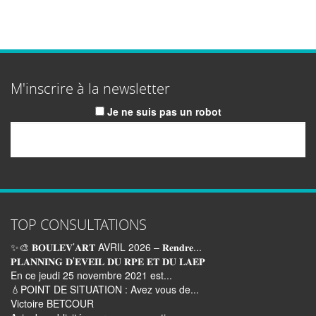
M'inscrire à la newsletter
Je ne suis pas un robot
Email
TOP CONSULTATIONS
✨🎨 𝐁𝐎𝐔𝐋𝐄𝐕’𝐀𝐑𝐓 AVRIL 2026 – 𝐑𝐞𝐧𝐝𝐫𝐞...
𝐏𝐋𝐀𝐍𝐍𝐈𝐍𝐆 𝐃’𝐄𝐕𝐄𝐈𝐋 𝐃𝐔 𝐑𝐏𝐄 𝐄𝐓 𝐃𝐔 𝐋𝐀𝐄𝐏
En ce jeudi 25 novembre 2021 est...
💧POINT DE SITUATION : Avez vous de...
Victoire BETCOUR