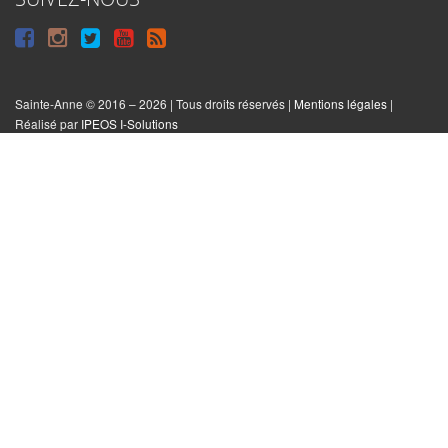
Suivre
Suivre
Suivre
Syndiquer
sur
sur
sur
tout
Facebook
Instagram
Twitter
le
Sainte-Anne © 2016 – 2026 | Tous droits réservés |
Mentions légales
|
|
Réalisé par
IPEOS I-Solutions
site
Réinitialiser
les
cookies