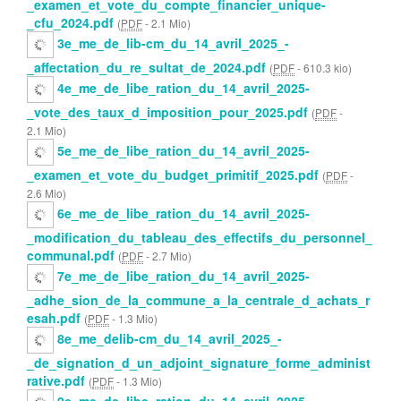
_examen_et_vote_du_compte_financier_unique-
_cfu_2024.pdf
(
PDF
-
2.1 Mio
)
3e_me_de_lib-cm_du_14_avril_2025_-
_affectation_du_re_sultat_de_2024.pdf
(
PDF
-
610.3 kio
)
4e_me_de_libe_ration_du_14_avril_2025-
_vote_des_taux_d_imposition_pour_2025.pdf
(
PDF
-
2.1 Mio
)
5e_me_de_libe_ration_du_14_avril_2025-
_examen_et_vote_du_budget_primitif_2025.pdf
(
PDF
-
2.6 Mio
)
6e_me_de_libe_ration_du_14_avril_2025-
_modification_du_tableau_des_effectifs_du_personnel_
communal.pdf
(
PDF
-
2.7 Mio
)
7e_me_de_libe_ration_du_14_avril_2025-
_adhe_sion_de_la_commune_a_la_centrale_d_achats_r
esah.pdf
(
PDF
-
1.3 Mio
)
8e_me_delib-cm_du_14_avril_2025_-
_de_signation_d_un_adjoint_signature_forme_administ
rative.pdf
(
PDF
-
1.3 Mio
)