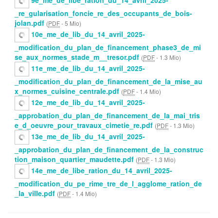
9e_me_de_libe_ration_du_14_avril_2025-
_re_gularisation_foncie_re_des_occupants_de_bois-
jolan.pdf
(
PDF
-
5 Mio
)
10e_me_de_lib_du_14_avril_2025-
_modification_du_plan_de_financement_phase3_de_mi
se_aux_normes_stade_m__tresor.pdf
(
PDF
-
1.3 Mio
)
11e_me_de_lib_du_14_avril_2025-
_modification_du_plan_de_financement_de_la_mise_au
x_normes_cuisine_centrale.pdf
(
PDF
-
1.4 Mio
)
12e_me_de_lib_du_14_avril_2025-
_approbation_du_plan_de_financement_de_la_mai_tris
e_d_oeuvre_pour_travaux_cimetie_re.pdf
(
PDF
-
1.3 Mio
)
13e_me_de_lib_du_14_avril_2025-
_approbation_du_plan_de_financement_de_la_construc
tion_maison_quartier_maudette.pdf
(
PDF
-
1.3 Mio
)
14e_me_de_libe_ration_du_14_avril_2025-
_modification_du_pe_rime_tre_de_l_agglome_ration_de
_la_ville.pdf
(
PDF
-
1.4 Mio
)