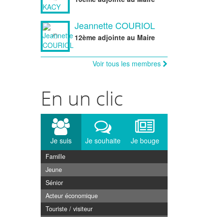
Jeannette COURIOL
12ème adjointe au Maire
Voir tous les membres
En un clic
Je suis
Je souhaite
Je bouge
Famille
Jeune
Sénior
Acteur économique
Touriste / visiteur