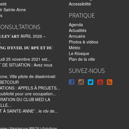
neté
Accessibilité
ir Sainte-Anne
PRATIQUE
és
Agenda
CONSULTATIONS
Actualités
𝐋𝐄𝐕’𝐀𝐑𝐓 AVRIL 2026 –
Annuaire
.
Photos & vidéos
𝐍𝐆 𝐃’𝐄𝐕𝐄𝐈𝐋 𝐃𝐔 𝐑𝐏𝐄 𝐄𝐓 𝐃𝐔
Météo
Le Kiosque
udi 25 novembre 2021 est...
Plan de la ville
 DE SITUATION : Avez vous
SUIVEZ-NOUS
nne, Ville pilote de disséminati
Suivre
Suivre
Suivre
Syndi
e BETCOUR
ATIONS : APPELS À PROJETS...
sur
sur
sur
tout
publicité pour une occupation...
Facebook
Instagram
Twitter
le
RATION DU CLUB MED LA
LLE...
site
 À SAINTE-ANNE” , le rdv de...
|
gales
| Réalisé par
IPEOS I-Solutions