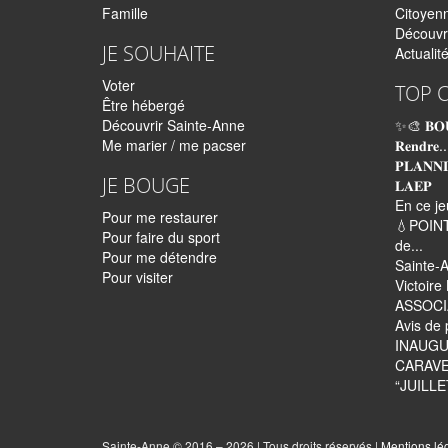
Famille
Citoyen
Découvr
JE SOUHAITE
Actualit
Voter
TOP 
Être hébergé
Découvrir Sainte-Anne
✨🎨 𝐁𝐎
Me marier / me pacser
𝐑𝐞𝐧𝐝𝐫𝐞..
𝐏𝐋𝐀𝐍𝐍
JE BOUGE
𝐋𝐀𝐄𝐏
En ce je
Pour me restaurer
💧POINT
Pour faire du sport
de...
Pour me détendre
Sainte-A
Pour visiter
Victoir
ASSOCI
Avis de 
INAUGU
CARAVE
“JUILLET
Sainte-Anne © 2016 – 2026 | Tous droits réservés |
Mentions lé