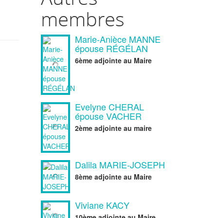
si
membres
Marie-Anièce MANNE
épouse RÉGÉLAN
6ème adjointe au Maire
Evelyne CHERAL
épouse VACHER
2ème adjointe au maire
Dalila MARIE-JOSEPH
8ème adjointe au Maire
Viviane KACY
10ème adjointe au Maire