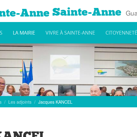
Sainte-Anne
Gua
S
LA MAIRIE
VIVRE À SAINTE-ANNE
CITOYENNET
s
Les adjoints
Jacques KANCEL
 KANCEL