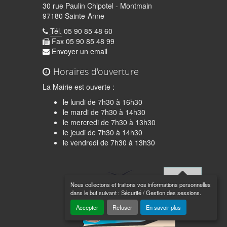
30 rue Paulin Chipotel - Montmain
97180 Sainte-Anne
Tél.
05 90 85 48 60
Fax 05 90 85 48 99
Envoyer un email
Horaires d'ouverture
La Mairie est ouverte :
le lundi de 7h30 à 16h30
le mardi de 7h30 à 14h30
le mercredi de 7h30 à 13h30
le jeudi de 7h30 à 14h30
quer
le vendredi de 7h30 à 13h30
Nous collectons et traitons vos informations personnelles
Haut de
dans le but suivant :
Sécurité / Gestion des sessions
.
page
Accepter
Refuser
En savoir plus