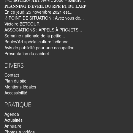
✨🎨 𝐁𝐎𝐔𝐋𝐄𝐕’𝐀𝐑𝐓 AVRIL 2026 – 𝐑𝐞𝐧𝐝𝐫𝐞...
𝐏𝐋𝐀𝐍𝐍𝐈𝐍𝐆 𝐃’𝐄𝐕𝐄𝐈𝐋 𝐃𝐔 𝐑𝐏𝐄 𝐄𝐓 𝐃𝐔 𝐋𝐀𝐄𝐏
En ce jeudi 25 novembre 2021 est...
💧POINT DE SITUATION : Avez vous de...
Victoire BETCOUR
ASSOCIATIONS : APPELS À PROJETS...
Semaine nationale de la petite...
Boulev’Art spécial culture indienne
Avis de publicité pour une occupation...
Présentation du cabinet
DIVERS
Contact
Plan du site
Mentions légales
Accessibilité
PRATIQUE
Agenda
Actualités
Annuaire
Photos & vidéos