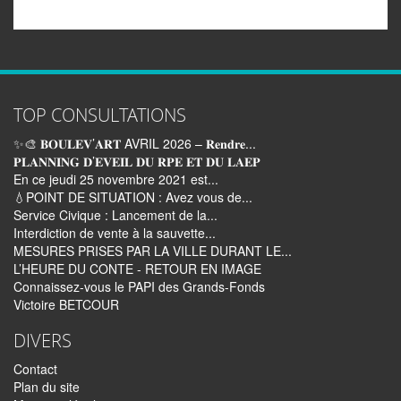
TOP CONSULTATIONS
✨🎨 𝐁𝐎𝐔𝐋𝐄𝐕’𝐀𝐑𝐓 AVRIL 2026 – 𝐑𝐞𝐧𝐝𝐫𝐞...
𝐏𝐋𝐀𝐍𝐍𝐈𝐍𝐆 𝐃’𝐄𝐕𝐄𝐈𝐋 𝐃𝐔 𝐑𝐏𝐄 𝐄𝐓 𝐃𝐔 𝐋𝐀𝐄𝐏
En ce jeudi 25 novembre 2021 est...
💧POINT DE SITUATION : Avez vous de...
Service Civique : Lancement de la...
Interdiction de vente à la sauvette...
MESURES PRISES PAR LA VILLE DURANT LE...
L’HEURE DU CONTE - RETOUR EN IMAGE
Connaissez-vous le PAPI des Grands-Fonds
Victoire BETCOUR
DIVERS
Contact
Plan du site