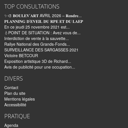
TOP CONSULTATIONS
✨🎨 𝐁𝐎𝐔𝐋𝐄𝐕’𝐀𝐑𝐓 AVRIL 2026 – 𝐑𝐞𝐧𝐝𝐫𝐞...
𝐏𝐋𝐀𝐍𝐍𝐈𝐍𝐆 𝐃’𝐄𝐕𝐄𝐈𝐋 𝐃𝐔 𝐑𝐏𝐄 𝐄𝐓 𝐃𝐔 𝐋𝐀𝐄𝐏
En ce jeudi 25 novembre 2021 est...
💧POINT DE SITUATION : Avez vous de...
Interdiction de vente à la sauvette...
Rallye National des Grands-Fonds...
SURVEILLANCE DES SARGASSES 2021
Victoire BETCOUR
Exposition artistique 3D de Richard...
Avis de publicité pour une occupation...
DIVERS
Contact
Plan du site
Mentions légales
Accessibilité
PRATIQUE
Agenda