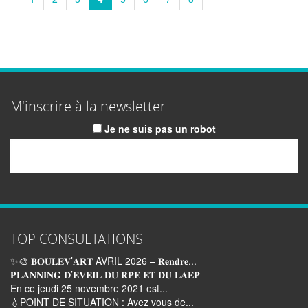
M'inscrire à la newsletter
Je ne suis pas un robot
Email
TOP CONSULTATIONS
✨🎨 𝐁𝐎𝐔𝐋𝐄𝐕’𝐀𝐑𝐓 AVRIL 2026 – 𝐑𝐞𝐧𝐝𝐫𝐞...
𝐏𝐋𝐀𝐍𝐍𝐈𝐍𝐆 𝐃’𝐄𝐕𝐄𝐈𝐋 𝐃𝐔 𝐑𝐏𝐄 𝐄𝐓 𝐃𝐔 𝐋𝐀𝐄𝐏
En ce jeudi 25 novembre 2021 est...
💧POINT DE SITUATION : Avez vous de...