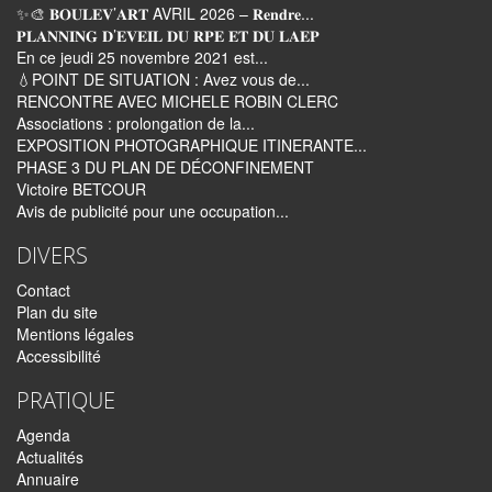
✨🎨 𝐁𝐎𝐔𝐋𝐄𝐕’𝐀𝐑𝐓 AVRIL 2026 – 𝐑𝐞𝐧𝐝𝐫𝐞...
𝐏𝐋𝐀𝐍𝐍𝐈𝐍𝐆 𝐃’𝐄𝐕𝐄𝐈𝐋 𝐃𝐔 𝐑𝐏𝐄 𝐄𝐓 𝐃𝐔 𝐋𝐀𝐄𝐏
En ce jeudi 25 novembre 2021 est...
💧POINT DE SITUATION : Avez vous de...
RENCONTRE AVEC MICHELE ROBIN CLERC
Associations : prolongation de la...
EXPOSITION PHOTOGRAPHIQUE ITINERANTE...
PHASE 3 DU PLAN DE DÉCONFINEMENT
Victoire BETCOUR
Avis de publicité pour une occupation...
DIVERS
Contact
Plan du site
Mentions légales
Accessibilité
PRATIQUE
Agenda
Actualités
Annuaire