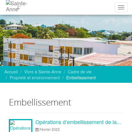
Affich
la
navig
Accueil
Vivre à Sainte-Anne
Cadre de vie
Propreté et environnement
Embellissement
Embellissement
Articles
Opérations d’embellissement de la...
Février 2022